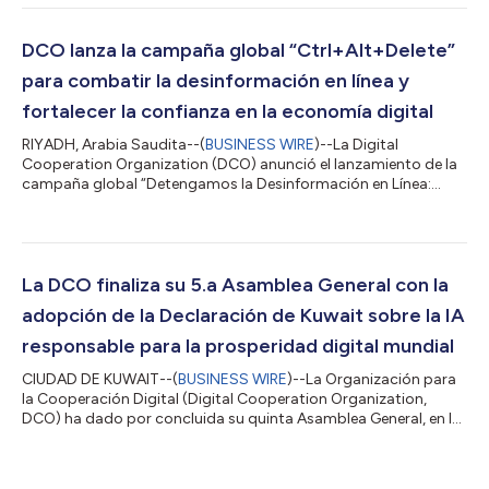
Expert Community (GEC), una nueva plataforma destinada a
reunir conocimiento especializado y fomentar la colaboración
internacional en torno a iniciativas de alto impacto en los
DCO lanza la campaña global “Ctrl+Alt+Delete”
Estados miembros de l...
para combatir la desinformación en línea y
fortalecer la confianza en la economía digital
RIYADH, Arabia Saudita--(
BUSINESS WIRE
)--La Digital
Cooperation Organization (DCO) anunció el lanzamiento de la
campaña global “Detengamos la Desinformación en Línea:
Ctrl+Alt+Delete”, destinada a contrarrestar la desinformación
en internet y reforzar la confianza en la economía digital. La
organización hizo un llamado a la acción coordinada de
gobiernos, medios de comunicación, el sector privado y las
plataformas digitales. La campaña representa la culminación
La DCO finaliza su 5.a Asamblea General con la
de un año de trabajo multilateral...
adopción de la Declaración de Kuwait sobre la IA
responsable para la prosperidad digital mundial
CIUDAD DE KUWAIT--(
BUSINESS WIRE
)--La Organización para
la Cooperación Digital (Digital Cooperation Organization,
DCO) ha dado por concluida su quinta Asamblea General, en la
que los Estados miembros adoptaron la Declaración de Kuwait
sobre la IA responsable para la prosperidad digital mundial y
acordaron medidas para promover una transformación digital