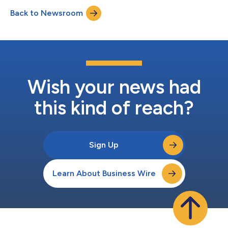
inclusiva, confiable y escalable en la era de la IA. Convocada los
Back to Newsroom
días 4 y 5 de febrero de 2026 bajo la presidencia del Estado de
Kuwait, la A...
Wish your news had
this kind of reach?
Sign Up
Learn About Business Wire