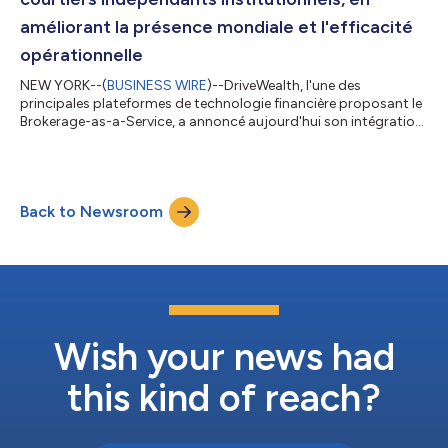
améliorant la présence mondiale et l'efficacité
opérationnelle
NEW YORK--(
BUSINESS WIRE
)--DriveWealth, l'une des
principales plateformes de technologie financière proposant le
Brokerage-as-a-Service, a annoncé aujourd'hui son intégration
de bout en bout avec de multiples plateformes de systèmes de
gestion d'exécution (EMS), notamment Bloomberg EMSX, LSEG
Autex et TRAFiX. Grâce à ces intégrations, les courtiers
indépendants institutionnels peuvent se connecter à la
Back to Newsroom
plateforme DriveWealth et bénéficier d'une rationalisation des
transactions, d'une réduction...
Wish your news had
this kind of reach?