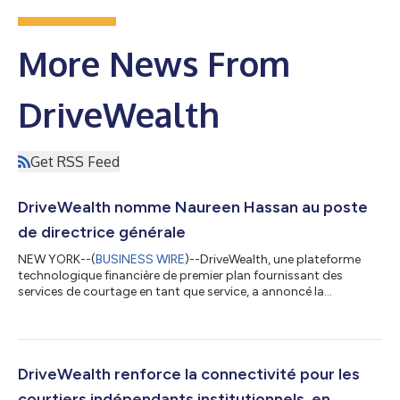
More News From
DriveWealth
Get RSS Feed
DriveWealth nomme Naureen Hassan au poste
de directrice générale
NEW YORK--(
BUSINESS WIRE
)--DriveWealth, une plateforme
technologique financière de premier plan fournissant des
services de courtage en tant que service, a annoncé la
nomination de Naureen Hassan au poste de directrice générale
mondiale. Naureen Hassan succède à Michael Blaugrund, qui
quitte son poste de directeur général pour occuper un nouveau
poste chez ICE (Intercontinental Exchange). Naureen Hassan
rejoint DriveWealth avec plusieurs décennies d’expertise
DriveWealth renforce la connectivité pour les
approfondie dans l’innovation numér...
courtiers indépendants institutionnels, en