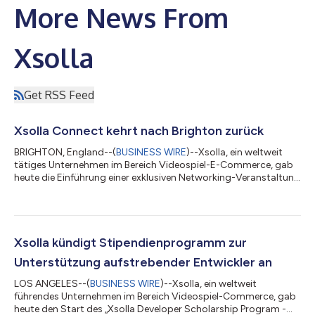
More News From
Xsolla
Get RSS Feed
Xsolla Connect kehrt nach Brighton zurück
BRIGHTON, England--(
BUSINESS WIRE
)--Xsolla, ein weltweit
tätiges Unternehmen im Bereich Videospiel-E-Commerce, gab
heute die Einführung einer exklusiven Networking-Veranstaltung
für die britische Spieleentwickler-Community bekannt: Xsolla
Connect findet am 15. Juli 2026 im Rahmen der
Develop:Brighton 2026 statt. Die Veranstaltung soll
unabhängige und mittelständische Entwickler, Publisher,
Investoren und Branchenexperten zusammenbringen und bietet
Xsolla kündigt Stipendienprogramm zur
einen Abend voller wertvoller Kontakte und umse...
Unterstützung aufstrebender Entwickler an
LOS ANGELES--(
BUSINESS WIRE
)--Xsolla, ein weltweit
führendes Unternehmen im Bereich Videospiel-Commerce, gab
heute den Start des „Xsolla Developer Scholarship Program -