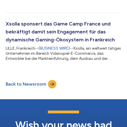
Cologne 2026“ bekannt. Dabei handelt es sich um eine Initiative
zur Unterstützung unabhängiger und mittelständischer
Spieleentwickler, die finanzielle Hürden überwinden müssen, um
an der gamescom 2026 in Köln teilzunehmen. Auf der weltweit
größten Gaming-Veranstaltung treffen sich Entwickler,
Xsolla sponsert das Game Camp France und
Publisher, Investoren und Branchenfü...
bekräftigt damit sein Engagement für das
dynamische Gaming-Ökosystem in Frankreich
LILLE, Frankreich--(
BUSINESS WIRE
)--Xsolla, ein weltweit tätiges
Unternehmen im Bereich Videospiel-E-Commerce, das
Entwickler bei der Markteinführung, dem Ausbau und der
Monetarisierung ihrer Spiele unterstützt, gab heute bekannt,
dass es das Game Camp France am 18. und 19. Juni 2026
sponsorn wird. Die französische Videospielbranche gilt weithin
als eine der dynamischsten in Europa; ihr Umsatz belief sich im
Back to Newsroom
Jahr 2025 auf rund 5,8 Milliarden Euro. Es handelt sich nicht um
einen zentralisierten...
Wish your news had