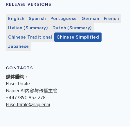
RELEASE VERSIONS
English
Spanish
Portuguese
German
French
Italian (Summary)
Dutch (Summary)
Chinese Traditional
Chinese Simplified
Japanese
CONTACTS
媒体垂询：
Elise Thrale
Napier AI内容与传播主管
+4477890 952 278
Elise.thrale@napier.ai