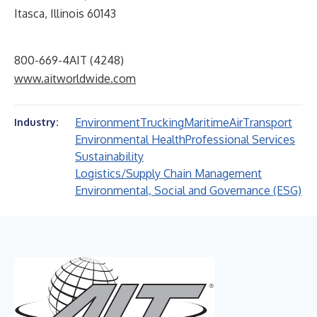
Itasca, Illinois 60143
800-669-4AIT (4248)
www.aitworldwide.com
Environment
Trucking
Maritime
Air
Transport
Industry:
Environmental Health
Professional Services
Sustainability
Logistics/Supply Chain Management
Environmental, Social and Governance (ESG)