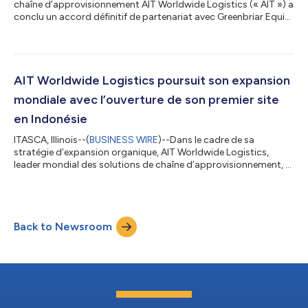
chaîne d’approvisionnement AIT Worldwide Logistics (« AIT ») a
conclu un accord définitif de partenariat avec Greenbriar Equity
Group, L.P. (« Greenbriar ») afin de soutenir la prochaine phase
de croissance du transitaire international. Les conditions
financières de cette transaction privée n’ont pas été divulguées.
Cet accord marque l’aboutissement de cinq années
fructueuses avec The Jordan Company, L.P. (« TJC »). TJC, aux
AIT Worldwide Logistics poursuit son expansion
côtés de...
mondiale avec l’ouverture de son premier site
en Indonésie
ITASCA, Illinois--(
BUSINESS WIRE
)--Dans le cadre de sa
stratégie d’expansion organique, AIT Worldwide Logistics,
leader mondial des solutions de chaîne d’approvisionnement, a
ouvert son premier bureau à Jakarta, en Indonésie. Ce nouveau
site représente le huitième pays du réseau AIT-Asia et illustre la
capacité d’adaptation et la flexibilité de l’entreprise pour
répondre aux demandes des clients dans la région. Selon Greg
Back to Newsroom
Weigel, directeur de la stratégie chez AIT, l’équipe de Jakarta
collabore...