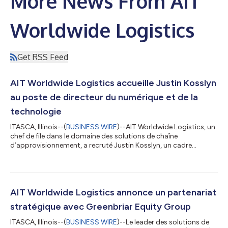
More News From AIT
Worldwide Logistics
Get RSS Feed
AIT Worldwide Logistics accueille Justin Kosslyn
au poste de directeur du numérique et de la
technologie
ITASCA, Illinois--(
BUSINESS WIRE
)--AIT Worldwide Logistics, un
chef de file dans le domaine des solutions de chaîne
d’approvisionnement, a recruté Justin Kosslyn, un cadre
expérimenté dans le développement de logiciels, pour occuper
le poste de directeur du numérique et de la technologie. Dans le
cadre de ce poste nouvellement créé, M. Kosslyn rendra
directement compte au président et chef de l’exploitation, Keith
Tholan. Il dirigera la stratégie technologique mondiale de
AIT Worldwide Logistics annonce un partenariat
l’entreprise, poursuiv...
stratégique avec Greenbriar Equity Group
ITASCA, Illinois--(
BUSINESS WIRE
)--Le leader des solutions de