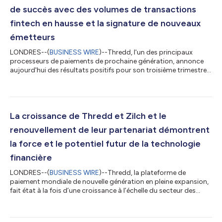
de succès avec des volumes de transactions
fintech en hausse et la signature de nouveaux
émetteurs
LONDRES--(
BUSINESS WIRE
)--Thredd, l'un des principaux
processeurs de paiements de prochaine génération, annonce
aujourd'hui des résultats positifs pour son troisième trimestre,
2024 étant en bonne voie pour devenir une année record en
termes de performances, tirée par des transactions en hausse
de 20 %, la signature de nouveaux clients clés, des expansions
de programmes et une croissance dans différents segments et
marchés de paiement. Thredd a signé de nouveaux clients clés
La croissance de Thredd et Zilch et le
au troisième trimes...
renouvellement de leur partenariat démontrent
la force et le potentiel futur de la technologie
financière
LONDRES--(
BUSINESS WIRE
)--Thredd, la plateforme de
paiement mondiale de nouvelle génération en pleine expansion,
fait état à la fois d’une croissance à l’échelle du secteur des
paiements numériques basés sur la technologie financière et du
renouvellement de son partenariat avec Zilch, le premier réseau
de paiements subventionnés par la publicité (ASPN) au monde.