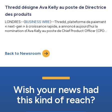
Cette trajectoire positive, associée à l’expansion récente des
produits et du marché, renforce le leadership de Thredd dans le
Thredd désigne Ava Kelly au poste de Directrice
traitem...
des produits
LONDRES--(
BUSINESS WIRE
)--Thredd, plateforme de paiement
« next-gen » à croissance rapide, a annoncé aujourd’hui la
nomination d’Ava Kelly au poste de Chief Product Officer (CPO).
Ava met à profit plus de 25 ans d’expérience internationale dans
le secteur des paiements, ayant travaillé principalement chez
Visa et American Express. Elle a livré et mis en œuvre avec
succès des produits révolutionnaires, notamment la
Back to Newsroom
plateforme de produits haut de gamme US VISA Signature, la
propulsant au rang de...
Wish your news had
this kind of reach?