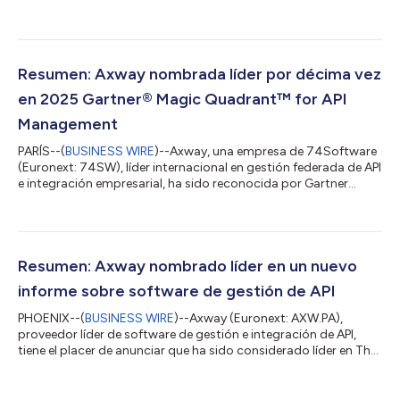
recibido el reconocimiento de líder en el informe IDC
MarketScape: Worldwide API Management 2026 Vendor
Assessment.1 Axway Amplify conecta, coordina y automatiza
de forma segura la integración de datos. Empresas de los
sectores de servicios financieros, fabricación, salud y otros
Resumen: Axway nombrada líder por décima vez
confían en Amplify para modernizar sus integracione...
en 2025 Gartner® Magic Quadrant™ for API
Management
PARÍS--(
BUSINESS WIRE
)--Axway, una empresa de 74Software
(Euronext: 74SW), líder internacional en gestión federada de API
e integración empresarial, ha sido reconocida por Gartner
como líder en 2025 Magic Quadrant™ for API Management1, lo
que supone la décima vez que Axway se posiciona como líder
en el informe. Basándonos en criterios específicos que analizan
la Completeness of Vision y Ability to Execute de la empresa,
creemos que la evaluación destaca la eficacia de la oferta de
Resumen: Axway nombrado líder en un nuevo
gestión de AP...
informe sobre software de gestión de API
PHOENIX--(
BUSINESS WIRE
)--Axway (Euronext: AXW.PA),
proveedor líder de software de gestión e integración de API,
tiene el placer de anunciar que ha sido considerado líder en The
Forrester Wave™: API Management Software, T3 2024,
publicado el 1 de julio de 2024.¹ «Siempre es un honor para
nosotros que nuestros clientes compartan las experiencias y