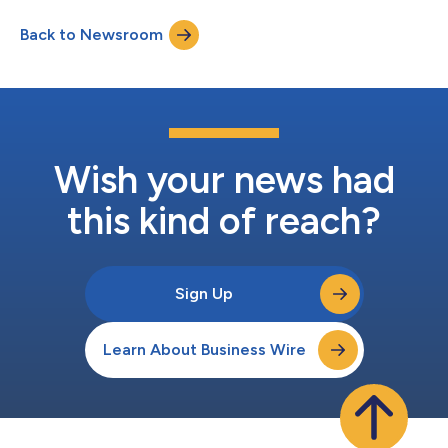
resultados positivos que han obtenido con Axway», afirma
Back to Newsroom
Vince Padua, director de producto de Axway. «Invertimos en su
éxito, ofreciendo la experienci...
Wish your news had
this kind of reach?
Sign Up
Learn About Business Wire