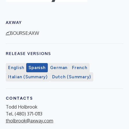
AXWAY
BOURSE:AXW
RELEASE VERSIONS
English
Spanish
German
French
Italian (Summary)
Dutch (Summary)
CONTACTS
Todd Holbrook
Tel. (480) 371-0113
tholbrook@axway.com