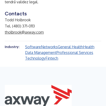
tendrá validez legal.
Contacts
Todd Holbrook
Tel. (480) 371-0113
tholbrook@axway.com
Software
Networks
General Health
Health
Industry:
Data Management
Professional Services
Technology
Fintech