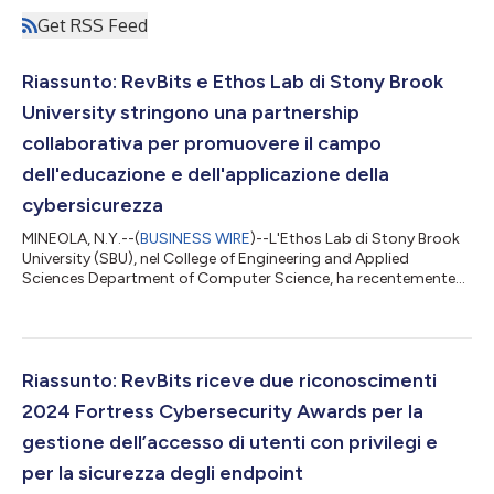
Get RSS Feed
Riassunto: RevBits e Ethos Lab di Stony Brook
University stringono una partnership
collaborativa per promuovere il campo
dell'educazione e dell'applicazione della
cybersicurezza
MINEOLA, N.Y.--(
BUSINESS WIRE
)--L'Ethos Lab di Stony Brook
University (SBU), nel College of Engineering and Applied
Sciences Department of Computer Science, ha recentemente
annunciato una partnership collaborativa con RevBits, LLC.
Attraverso la collaborazione, Ethos Lab di SBU utilizzerà la suite
di soluzioni RevBits per costruire laboratori di scienza
informatica e un curriculum incentrato sulla cybersicurezza, per
consolidare le lezioni svolte in classe. Il testo originale del
Riassunto: RevBits riceve due riconoscimenti
presente annun...
2024 Fortress Cybersecurity Awards per la
gestione dell’accesso di utenti con privilegi e
per la sicurezza degli endpoint