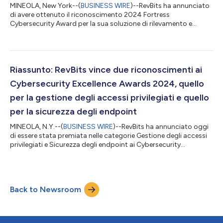
MINEOLA, New York--(
BUSINESS WIRE
)--RevBits ha annunciato
di avere ottenuto il riconoscimento 2024 Fortress
Cybersecurity Award per la sua soluzione di rilevamento e
risposta degli endpoint (EDR) e di sicurezza in relazione alla
Rilevazione degli endpoint e di essere stata nominata finalista
nella categoria Gestione dell’identità e dell’accesso grazie alla
sua soluzione di gestione dell’accesso di utenti con privilegi. I
riconoscimenti Fortress Cybersecurity Awards, gestiti tramite
Riassunto: RevBits vince due riconoscimenti ai
The Business...
Cybersecurity Excellence Awards 2024, quello
per la gestione degli accessi privilegiati e quello
per la sicurezza degli endpoint
MINEOLA, N.Y.--(
BUSINESS WIRE
)--RevBits ha annunciato oggi
di essere stata premiata nelle categorie Gestione degli accessi
privilegiati e Sicurezza degli endpoint ai Cybersecurity
Excellence Awards® 2024. Il processo di revisione giudica i
migliori fornitori al mondo in base alle loro dimensioni
organizzative, alle prestazioni, alla tecnologia, ai prodotti e alla
leadership. RevBits è lieta di ricevere tre premi nelle seguenti
Back to Newsroom
categorie: Sicurezza degli endpoint / America del nord RevBits
Sicur...