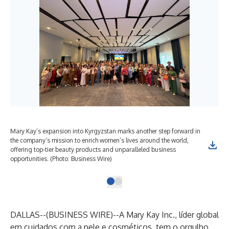
Mary Kay’s expansion into Kyrgyzstan marks another step forward in
the company’s mission to enrich women’s lives around the world,
offering top-tier beauty products and unparalleled business
opportunities. (Photo: Business Wire)
DALLAS--(
BUSINESS WIRE
)--
A
Mary Kay Inc.,
líder global
em cuidados com a pele e cosméticos, tem o orgulho