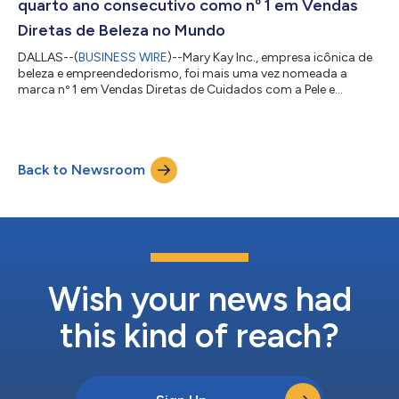
quarto ano consecutivo como nº 1 em Vendas
ambie...
Diretas de Beleza no Mundo
DALLAS--(
BUSINESS WIRE
)--Mary Kay Inc., empresa icônica de
beleza e empreendedorismo, foi mais uma vez nomeada a
marca nº 1 em Vendas Diretas de Cuidados com a Pele e
Maquiagem no Mundo1 pela Euromonitor International,
mantendo seu legado de excelência pelo quarto ano
consecutivo . “Conquistar o 1º lugar no ranking global da
Euromonitor pelo quarto ano consecutivo é um forte
Back to Newsroom
reconhecimento do impacto de nossas Consultoras de Beleza
Independentes em todo o mundo, que impulsionam nosso
sucesso di...
Wish your news had
this kind of reach?