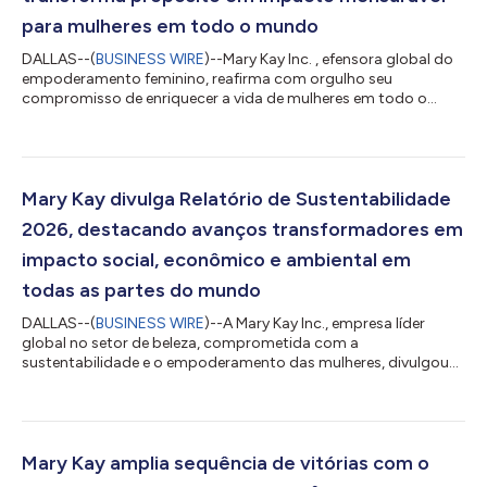
para mulheres em todo o mundo
DALLAS--(
BUSINESS WIRE
)--Mary Kay Inc. , efensora global do
empoderamento feminino, reafirma com orgulho seu
compromisso de enriquecer a vida de mulheres em todo o
mundo por meio de sua marca registrada o programa Pink
Changing Lives® – uma iniciativa global multifacetada que
combina doações com propósito e marketing de causa para
gerar um impacto significativo e mensurável em diversas
comunidades. Desde 1996, o programa já destinou mais de
Mary Kay divulga Relatório de Sustentabilidade
230 milhões de dólares em doações monetárias e de prod...
2026, destacando avanços transformadores em
impacto social, econômico e ambiental em
todas as partes do mundo
DALLAS--(
BUSINESS WIRE
)--A Mary Kay Inc., empresa líder
global no setor de beleza, comprometida com a
sustentabilidade e o empoderamento das mulheres, divulgou
hoje seu Relatório de Sustentabilidade de 2026. O relatório
detalha o progresso em direção às metas da empresa para
2030 e comemora as conquistas de 2025 e as mais recentes,
que continuam impulsionando mudanças positivas
globalmente. O relatório anual destaca a dedicação de
Mary Kay amplia sequência de vitórias com o
décadas da Mary Kay à sustentabilidade social, econômica e