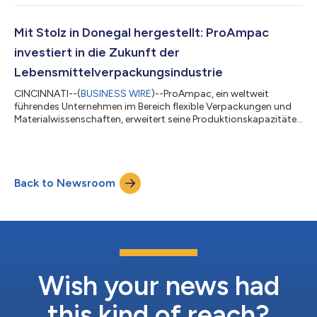
entwickelt, um Marken bei der Umstellung von herkömmlichen,
nicht recycelbaren Mehrschichtstrukturen mit hoher
Barrierewirkung, wie Papier/Folie, Papier/metallisiertes
Mit Stolz in Donegal hergestellt: ProAmpac
Polyethylenterephthalat (METPET) und bestimmten Fo...
investiert in die Zukunft der
Lebensmittelverpackungsindustrie
CINCINNATI--(
BUSINESS WIRE
)--ProAmpac, ein weltweit
führendes Unternehmen im Bereich flexible Verpackungen und
Materialwissenschaften, erweitert seine Produktionskapazitäten
für Lebensmittelkarton an seinem Standort in Donegal, Irland,
und stärkt damit seine operative Präsenz. Die Erweiterung des
bestehenden Standorts um einen neuen, speziell für die
Herstellung von Lebensmittelverpackungen konzipierten
Back to Newsroom
Produktionsbereich unterstreicht das Engagement von
ProAmpac für Innovation, Effizienz und K...
Wish your news had
this kind of reach?