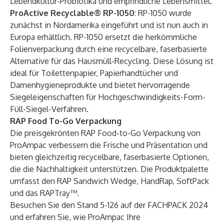
Lebendkultur-Probiotika und empfindliche Lebensmittel.
ProActive Recyclable® RP-1050
: RP-1050 wurde
zunächst in Nordamerika eingeführt und ist nun auch in
Europa erhältlich. RP-1050 ersetzt die herkömmliche
Folienverpackung durch eine recycelbare, faserbasierte
Alternative für das Hausmüll-Recycling. Diese Lösung ist
ideal für Toilettenpapier, Papierhandtücher und
Damenhygieneprodukte und bietet hervorragende
Siegeleigenschaften für Hochgeschwindigkeits-Form-
Füll-Siegel-Verfahren.
RAP Food To-Go Verpackung
Die preisgekrönten RAP Food-to-Go Verpackung von
ProAmpac verbessern die Frische und Präsentation und
bieten gleichzeitig recycelbare, faserbasierte Optionen,
die die Nachhaltigkeit unterstützen. Die Produktpalette
umfasst den
RAP Sandwich Wedge
,
HandRap
,
SoftPack
und das
RAPTray™.
Besuchen Sie den Stand 5-126 auf der FACHPACK 2024
und erfahren Sie, wie ProAmpac Ihre