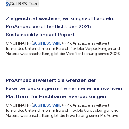
Get RSS Feed
Zielgerichtet wachsen, wirkungsvoll handeln:
ProAmpac veröffentlicht den 2026
Sustainability Impact Report
CINCINNATI--(
BUSINESS WIRE
)--ProAmpac, ein weltweit
führendes Unternehmen im Bereich flexibler Verpackungen und
Materialwissenschaften, gibt die Veröffentlichung seines 2026
Sustainability Impact Report bekannt. Unter dem Leitmotiv
Growing with Purpose, Delivering with Impact beleuchtet der
Bericht die Fortschritte des Unternehmens in den Bereichen
nachhaltige Innovation, Umweltschutz, Arbeitssicherheit und
verantwortungsbewusste Geschäftspraktiken bei gleichzeitiger
ProAmpac erweitert die Grenzen der
Ausweitung seiner globalen...
Faserverpackungen mit einer neuen innovativen
Plattform für Hochbarriereverpackungen
CINCINNATI--(
BUSINESS WIRE
)--ProAmpac, ein weltweit
führendes Unternehmen im Bereich flexible Verpackungen und
Materialwissenschaften, gibt die Erweiterung seiner ProActive
Recyclable® RP-2000 High Barrier-Serie bekannt. Diese
recycelbare Verpackungsplattform auf Faserbasis wurde