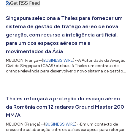
Get RSS Feed
Singapura seleciona a Thales para fornecer um
sistema de gestão de tráfego aéreo de nova
geração, com recurso a inteligência artificial,
para um dos espaços aéreos mais
movimentados da Ásia
MEUDON, França--(
BUSINESS WIRE
)--A Autoridade da Aviação
Civil de Singapura (CAAS) atribuiu à Thales um contrato de
grande relevância para desenvolver o novo sistema de gestão
de tráfego aéreo NexGen ATMS, bem como radares de controlo
de tráfego aéreo. Este contrato representa um passo decisivo
para um ecossistema de aviação mais eficiente, seguro e
sustentável. O NexGen ATMS substituirá o atual sistema
LORADS III pela solução TopSky – ATC One da Thales. O projeto
Thales reforçará a proteção do espaço aéreo
abrange também a transferência...
da Romênia com 12 radares Ground Master 200
MM/A
MEUDON (França)--(
BUSINESS WIRE
)--Em um contexto de
crescente colaboração entre os países europeus para reforçar