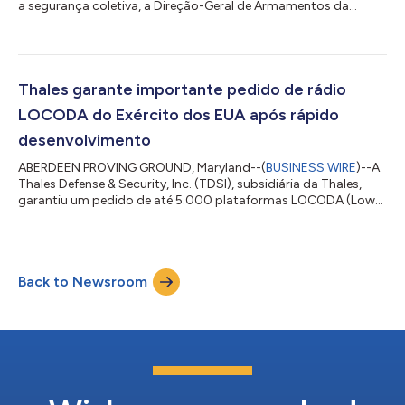
a segurança coletiva, a Direção-Geral de Armamentos da
Romênia acaba de assinar um acordo histórico com a
Direction Générale de l’Armement (DGA), da França, para
adquirir 12 radares Thales Ground Master 200 Multi-Mission All-
in-one (GM200 MM/A). O acordo entre governos, financiado
pelo programa SAFE da União Europeia, evidencia o elevado
Thales garante importante pedido de rádio
nível da parceria entre a França e a Romênia....
LOCODA do Exército dos EUA após rápido
desenvolvimento
ABERDEEN PROVING GROUND, Maryland--(
BUSINESS WIRE
)--A
Thales Defense & Security, Inc. (TDSI), subsidiária da Thales,
garantiu um pedido de até 5.000 plataformas LOCODA (Low
Cost Data Architecture) Radio Adaptable Transport (RAT). A
solução RAT da Thales, concebida, desenvolvida e pronta para
uso em campo em menos de quatro meses, moderniza as
comunicações de voz e dados e se integra facilmente aos
Back to Newsroom
suportes de rádio em todas as plataformas de veículos atuais e
futuras do Exército dos EUA. A...