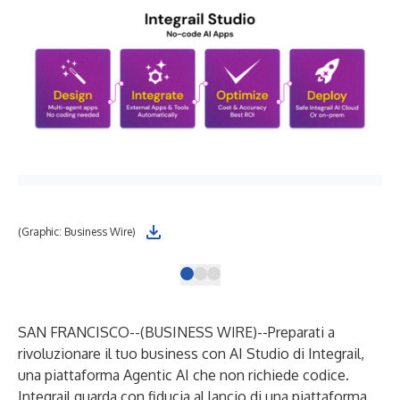
(Graphic: Business Wire)
(Gr
SAN FRANCISCO--(
BUSINESS WIRE
)--
Preparati a
rivoluzionare il tuo business con AI Studio di Integrail,
una piattaforma Agentic AI che non richiede codice.
Integrail guarda con fiducia al lancio di una piattaforma