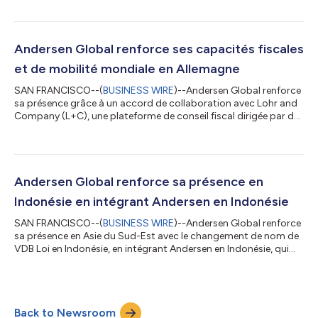
2014, le cabinet Abcoo conseille des clients locaux et
internationaux dans de nombreux domaines juridiques, grâce à
son expertise en droit des sociétés et F&A, dans l'immobilier et
la construction, en règlement des litiges, en droit du travail, en
Andersen Global renforce ses capacités fiscales
conform...
et de mobilité mondiale en Allemagne
SAN FRANCISCO--(
BUSINESS WIRE
)--Andersen Global renforce
sa présence grâce à un accord de collaboration avec Lohr and
Company (L+C), une plateforme de conseil fiscal dirigée par des
dirigeants, fournissant des solutions pratiques et réactives en
matière de conformité fiscale, de fiscalité transfrontalière, de
mobilité mondiale et de prix de transfert. Basée en Allemagne et
présente en Autriche, L+C conseille de grandes multinationales
et entreprises familiales, des family offices, des fondation...
Andersen Global renforce sa présence en
Indonésie en intégrant Andersen en Indonésie
SAN FRANCISCO--(
BUSINESS WIRE
)--Andersen Global renforce
sa présence en Asie du Sud-Est avec le changement de nom de
VDB Loi en Indonésie, en intégrant Andersen en Indonésie, qui
devient ainsi le plus récent membre de l'organisation. Andersen
en Indonésie propose des services de conseil fiscal et juridique
aux multinationales et aux investisseurs étrangers opérant sur
le marché indonésien. Le cabinet combine une longue
Back to Newsroom
expérience du marché avec une approche pragmatique visant à