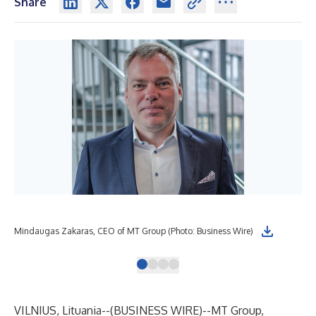
Share
Mindaugas Zakaras, CEO of MT Group (Photo: Business Wire)
Asn
VILNIUS, Lituania--(
BUSINESS WIRE
)--
MT Group,