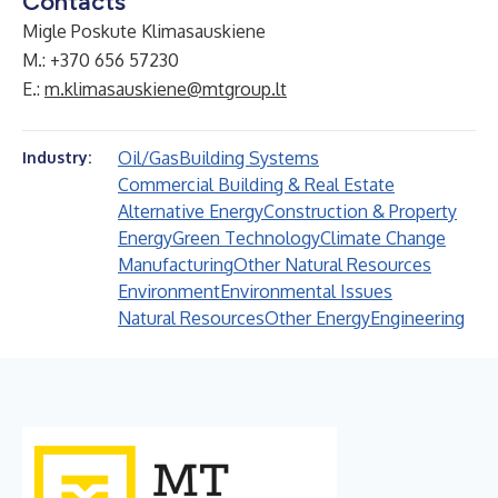
Contacts
Migle Poskute Klimasauskiene
M.: +370 656 57230
E.:
m.klimasauskiene@mtgroup.lt
Oil/Gas
Building Systems
Industry:
Commercial Building & Real Estate
Alternative Energy
Construction & Property
Energy
Green Technology
Climate Change
Manufacturing
Other Natural Resources
Environment
Environmental Issues
Natural Resources
Other Energy
Engineering