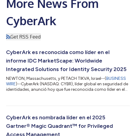
More News From
CyberArk
Get RSS Feed
CyberArk es reconocida como líder en el
informe IDC MarketScape: Worldwide
Integrated Solutions for Identity Security 2025
NEWTON, Massachusetts, y PETACH TIKVA, Israel--(
BUSINESS
WIRE
)--CyberArk (NASDAQ: CYBR), líder global en seguridad de
identidades, anunció hoy que fue reconocida como líder en el
IDC MarketScape: Worldwide Integrated Solutions for Identity
Security 2025 Vendor Assessment (IDC MarketScape:
Evaluación mundial de proveedores de seguridad de
identidades 2025). Gracias a su plataforma unificada, CyberArk
aplica controles dinámicos de privilegios a todas las
CyberArk es nombrada líder en el 2025
identidades, lo que ayuda a las organizaci...
Gartner® Magic Quadrant™ for Privileged
Access Management