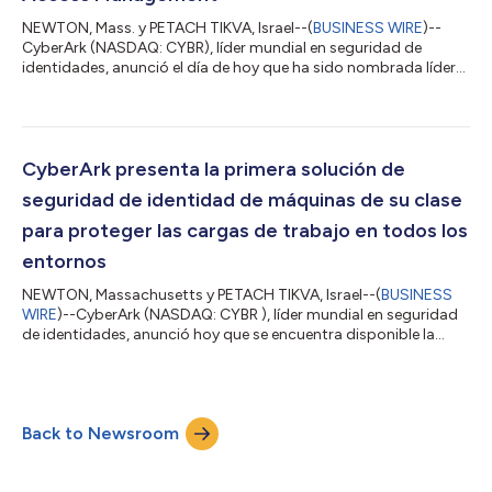
NEWTON, Mass. y PETACH TIKVA, Israel--(
BUSINESS WIRE
)--
CyberArk (NASDAQ: CYBR), líder mundial en seguridad de
identidades, anunció el día de hoy que ha sido nombrada líder
en el 2025 Gartner® Magic Quadrant™ for Privileged Access
Management1. Reconocida como líder por séptima vez
consecutiva, CyberArk ocupa la primera posición en
"Completeness of Vision" (Integridad de la visión), lo que, desde
el punto de vista de la empresa, refleja el compromiso de
CyberArk presenta la primera solución de
CyberArk con la definición del futuro de la...
seguridad de identidad de máquinas de su clase
para proteger las cargas de trabajo en todos los
entornos
NEWTON, Massachusetts y PETACH TIKVA, Israel--(
BUSINESS
WIRE
)--CyberArk (NASDAQ: CYBR ), líder mundial en seguridad
de identidades, anunció hoy que se encuentra disponible la
Secure Workload Access Solution de CyberArk,1 que ofrece la
protección más completa del sector para todas las
identidades no humanas importantes. La solución permitirá a
los equipos de seguridad obtener visibilidad y control sobre
Back to Newsroom
todo el ciclo de vida de la identidad de máquina, desde la
creación y la gobernanza hasta la...