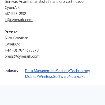
Srinivas Anantha, analista financiero certificado
CyberArk
617-558-2132
ir@cyberark.com
Prensa:
Nick Bowman
CyberArk
+44 (0) 7841 673378
press@cyberark.com
Data Management
Security
Technology
Industry:
Mobile/Wireless
Software
Networks