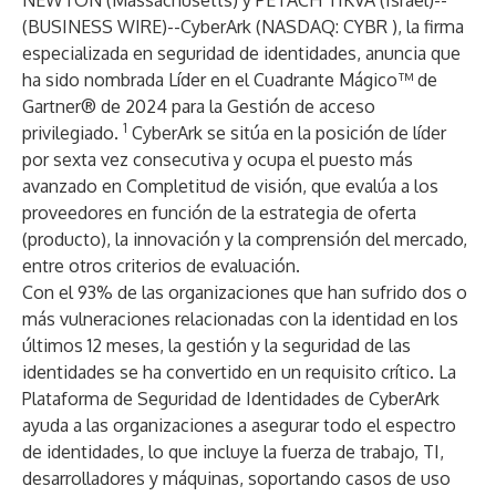
NEWTON (Massachusetts) y PETACH TIKVA (Israel)--
(
BUSINESS WIRE
)--
CyberArk
(NASDAQ:
CYBR
), la firma
especializada en
seguridad de identidades
, anuncia que
ha sido nombrada
Líder en el Cuadrante Mágico™ de
Gartner® de 2024 para la Gestión de acceso
1
privilegiado.
CyberArk se sitúa en la posición de líder
por sexta vez consecutiva y ocupa el puesto más
avanzado en Completitud de visión, que evalúa a los
proveedores en función de la estrategia de oferta
(producto), la innovación y la comprensión del mercado,
entre otros criterios de evaluación.
Con el 93% de las organizaciones que han sufrido dos o
más vulneraciones relacionadas con la identidad en los
últimos 12 meses
, la gestión y la seguridad de las
identidades se ha convertido en un requisito crítico. La
Plataforma de Seguridad de Identidades de CyberArk
ayuda a las organizaciones a asegurar todo el espectro
de identidades, lo que incluye la fuerza de trabajo, TI,
desarrolladores y máquinas, soportando casos de uso