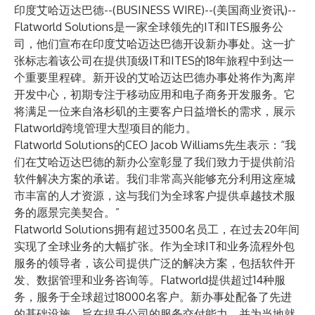
印度艾哈迈达巴德--(
BUSINESS WIRE
)--
(美国商业资讯)--
Flatworld Solutions是一家全球领先的IT和ITES服务公
司，他们宣布在印度艾哈迈达巴德开设新办事处。这一扩
张标志着该公司在提供顶级IT和ITES的18年旅程中到达一
个重要里程碑。新开设的艾哈迈达巴德办事处将作为离岸
开发中心，初期专注于移动应用和电子商务开发服务。它
将满足一位来自洛杉矶的主要客户日益增长的需求，展示
Flatworld跨境管理大型项目的能力。
Flatworld Solutions的CEO Jacob Williams先生表示：“我
们在艾哈迈达巴德的新办公室彰显了我们致力于提供前沿
软件解决方案的承诺。我们非常高兴能够充分利用这座城
市丰富的人才资源，这与我们为全球客户提供卓越技术服
务的愿景完美契合。”
Flatworld Solutions拥有超过3500名员工，在过去20年间
实现了全球业务的大幅扩张。作为全球IT和业务流程外包
服务的领导者，该公司提供广泛的解决方案，包括软件开
发、数据管理和业务咨询等。Flatworld提供超过14种服
务，服务于全球超过18000名客户。新办事处配备了先进
的基础设施，旨在提升公司的服务交付能力，并为当地就