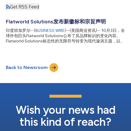
Get RSS Feed
Flatworld Solutions发布新徽标和宗旨声明
印度班加罗尔--(
BUSINESS WIRE
)--(美国商业资讯)-- 10月3日，全
球外包巨头Flatworld Solutions公布了其品牌标识的变化内容。
Flatworld Solutions标志性的无限符号转变为现代漩涡主题，以反
映其不断进步的本质，象征着该公司的灵活性，以及随时准备着利
用GAI和自动化带来的新兴机遇。 Flatworld Solutions在其充满热
情的5000多名“可能性主义者”的推动下，在近20年的时间里大幅
扩大了其在全球市场的影响力，同时还采纳了全球多地点交付中心
Back to Newsroom
和相关的技术创新。作为一家全面的外包巨头，Flatworld提供超
过14项服务，能够熟练地满足全球各地的各种业务需求。
Flatworld Solutions于2004年开始运营其全球业务，此后已成为
全球各个企业的价值驱动型合作伙伴。Flatworld已执行超过100
多万个项目，并利用搜索引擎营销功能的力量来有效利用全球客户
的需求，实现了为18000多名客户提供优质服务的业绩记录。随
着生成式人工智能占据中心舞台，Flatworld积极的投资表明他们
已准备好对这一变革浪潮加以利用。Flatwor...
Wish your news had
this kind of reach?