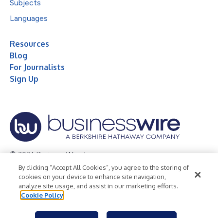
Subjects
Languages
Resources
Blog
For Journalists
Sign Up
© 2026 Business Wire, Inc.
By clicking “Accept All Cookies”, you agree to the storing of
Privacy Policy
Cookie Policy
Accessibility Statement
cookies on your device to enhance site navigation,
analyze site usage, and assist in our marketing efforts.
Terms of Use
Legal
Cookie Policy