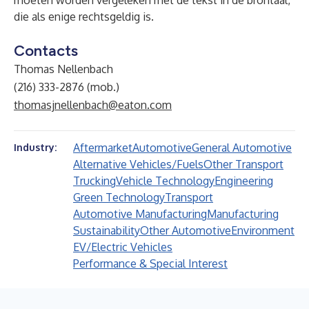
moeten worden vergeleken met de tekst in de brontaal,
die als enige rechtsgeldig is.
Contacts
Thomas Nellenbach
(216) 333-2876 (mob.)
thomasjnellenbach@eaton.com
Aftermarket
Automotive
General Automotive
Industry:
Alternative Vehicles/Fuels
Other Transport
Trucking
Vehicle Technology
Engineering
Green Technology
Transport
Automotive Manufacturing
Manufacturing
Sustainability
Other Automotive
Environment
EV/Electric Vehicles
Performance & Special Interest