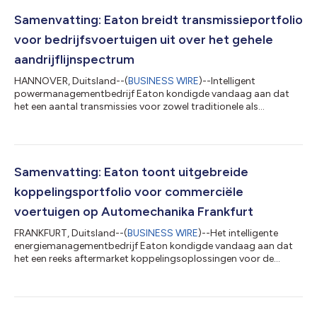
Samenvatting: Eaton breidt transmissieportfolio
voor bedrijfsvoertuigen uit over het gehele
aandrijflijnspectrum
HANNOVER, Duitsland--(
BUSINESS WIRE
)--Intelligent
powermanagementbedrijf Eaton kondigde vandaag aan dat
het een aantal transmissies voor zowel traditionele als
geëlektrificeerde bedrijfsvoertuigen zal tonen op de IAA
Transportation, 17-22 september in Hannover, Duitsland.
Nieuwe geautomatiseerde handgeschakelde transmissies voor
bussen en vrachtwagens met verbrandingsmotoren De nieuwe
Advantor ™-serie automatische handgeschakelde transmissies
Samenvatting: Eaton toont uitgebreide
(AMT's), die eerder dit jaar op de Braziliaanse mark...
koppelingsportfolio voor commerciële
voertuigen op Automechanika Frankfurt
FRANKFURT, Duitsland--(
BUSINESS WIRE
)--Het intelligente
energiemanagementbedrijf Eaton kondigde vandaag aan dat
het een reeks aftermarket koppelingsoplossingen voor de
markten in Europa, het Midden-Oosten en Afrika (EMEA)
presenteert op de Automechanika Frankfurt in hal 3, stand D11.
Eaton laat hier zijn complete lijn hoekveerkoppelingen,
membraanveerkoppelingen, concentrische pneumatische