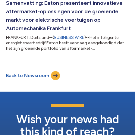
koppelingsactuators en ServiceRanger diagnoseoplossingen
Samenvatting: Eaton presenteert innovatieve
voor commerciële voertuigen zien. “We leggen ons...
aftermarket-oplossingen voor de groeiende
markt voor elektrische voertuigen op
Automechanika Frankfurt
FRANKFURT, Duitsland--(
BUSINESS WIRE
)--Het intelligente
energiebeheerbedrijf Eaton heeft vandaag aangekondigd dat
het zijn groeiende portfolio van aftermarket-
laagspanningsoplossingen voor de markt voor elektrische
voertuigen (EV) in Europa, het Midden-Oosten en Afrika (EMEA)
presenteert op Automechanika Frankfurt, van 10 t/m 14
september, op stand #D11, hal 3. "We zijn verheugd om ons
Back to Newsroom
aftermarket-portfolio in EMEA uit te breiden met de toevoeging
van onze reeks stroomaansluitingen, stroombevei...
Wish your news had
this kind of reach?