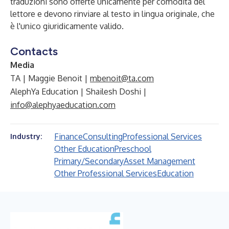
traduzioni sono offerte unicamente per comodità del
lettore e devono rinviare al testo in lingua originale, che
è l'unico giuridicamente valido.
Contacts
Media
TA | Maggie Benoit |
mbenoit@ta.com
AlephYa Education | Shailesh Doshi |
info@alephyaeducation.com
Finance
Consulting
Professional Services
Industry:
Other Education
Preschool
Primary/Secondary
Asset Management
Other Professional Services
Education