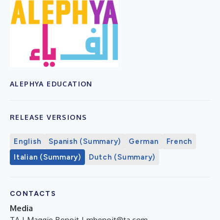
ALEPHYA EDUCATION
RELEASE VERSIONS
English
Spanish (Summary)
German
French
Italian (Summary)
Dutch (Summary)
CONTACTS
Media
TA | Maggie Benoit |
mbenoit@ta.com