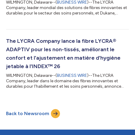
WILMINGTON, Delaware--(
BUSINESS WIRE
)--The LYCRA
Company, leader mondial des solutions de fibres innovantes et
durables pour le secteur des soins personnels, et Dukane,
fabricant de technologies de soudage par ultrasons pour le
marché de l'hygiène et des non-tissés, présentent leurs
dernières avancées co-développées en matière de soudage par
ultrasons au salon INDEX™ 26, qui se tiendra à Genève, en
Suisse, du 19 au 22 mai. Depuis 2014, les deux entreprises
The LYCRA Company lance la fibre LYCRA®
collaborent au développement de soluti...
ADAPTIV pour les non-tissés, améliorant le
confort et l'ajustement en matière d'hygiène
jetable à l'INDEX™ 26
WILMINGTON, Delaware--(
BUSINESS WIRE
)--The LYCRA
Company, leader dans le domaine des fibres innovantes et
durables pour l’habillement et les soins personnels, annonce
aujourd’hui le lancement mondial officiel de la fibre LYCRA®
ADAPTIV pour les non-tissés à l'INDEX™ 26, à Genève, en Suisse,
du 19 au 22 mai. Cette fibre stretch révolutionnaire, déjà
reconnue par les plus grandes marques mondiales de
Back to Newsroom
vêtements, inaugure désormais une nouvelle ère de confort,
d'ajustement et de performance pour le...