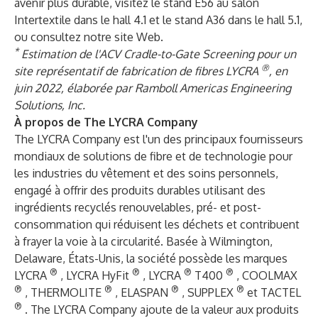
avenir plus durable, visitez le stand E56 au salon
Intertextile dans le hall 4.1 et le stand A36 dans le hall 5.1,
ou
consultez notre site Web
.
*
Estimation de l'ACV Cradle-to-Gate Screening pour un
®
site représentatif de fabrication de fibres LYCRA
, en
juin 2022, élaborée par Ramboll Americas Engineering
Solutions, Inc.
À propos de The LYCRA Company
The LYCRA Company est l'un des principaux fournisseurs
mondiaux de solutions de fibre et de technologie pour
les industries du vêtement et des soins personnels,
engagé à offrir des produits durables utilisant des
ingrédients recyclés renouvelables, pré- et post-
consommation qui réduisent les déchets et contribuent
à frayer la voie à la circularité. Basée à Wilmington,
Delaware, États-Unis, la société possède les marques
®
®
®
®
LYCRA
, LYCRA HyFit
, LYCRA
T400
, COOLMAX
®
®
®
®
, THERMOLITE
, ELASPAN
, SUPPLEX
et TACTEL
®
. The LYCRA Company ajoute de la valeur aux produits