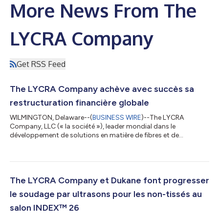
More News From The
LYCRA Company
Get RSS Feed
The LYCRA Company achève avec succès sa
restructuration financière globale
WILMINGTON, Delaware--(
BUSINESS WIRE
)--The LYCRA
Company, LLC (« la société »), leader mondial dans le
développement de solutions en matière de fibres et de
technologies pour les secteurs de l’habillement et des soins
personnels, mènera à bien son processus de restructuration
financière globale et sortira de la protection du chapitre 11 le 20
mai 2026. The LYCRA Company a mis en place une structure de
capital durable qui lui permettra de poursuivre sa stratégie de
The LYCRA Company et Dukane font progresser
croissance grâce à des investi...
le soudage par ultrasons pour les non-tissés au
salon INDEX™ 26