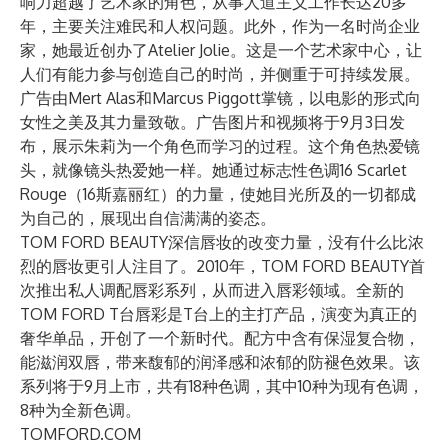
响力超越了艺术家的角色，从事人道主义工作长达20多
年，主要关注难民和人权问题。此外，作为一名时尚企业
家，她最近创办了Atelier Jolie。这是一个艺术家中心，让
人们有能力参与创造自己的时尚，并侧重于可持续发展。
广告由Mert Alas和Marcus Piggott掌镜，以电影的形式向
女性之美及其力量致敬。广告图片和视频将于9月3日发
布，展示朱莉为一个角色而学习的过程。这个角色热爱镜
头，就像镜头热爱她一样。她通过标志性色调16 Scarlet
Rouge（16斯嘉丽红）的力量，使她目光所及的一切都成
为自己的，展现出自信满满的姿态。
TOM FORD BEAUTY深信唇妆的改变力量，没有什么比浓
烈的唇妆更引人注目了。2010年，TOM FORD BEAUTY首
次推出私人调配唇彩系列，从而进入唇彩领域。全新的
TOM FORD T台唇彩是T台上的主打产品，演变为真正的
奢华单品，开创了一个新时代。配方中含有保湿复合物，
能滋润双唇，带来馥郁的润泽感和浓郁的防褪色效果。该
系列将于9月上市，共有18种色调，其中10种为现有色调，
8种为全新色调。
TOMFORD.COM