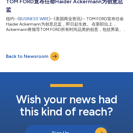
在观众面前，随后在Spike Lee执导的《黑色党徒
TOM FORD宣布任命Haider Ackermann为创意总
（BlacKkKlansman）》中担任主演，该片在戛纳电影节首映，并
监
为他赢得了金球奖、美国演员工会奖和全国有色人种协进会形象奖
（NAACP Image Award）提名。之后，他又出演了Christopher
纽约--(
BUSINESS WIRE
)--(美国商业资讯)-- TOM FORD宣布任命
Nolan的《信条（Tenet）》、Sam Levinson的《马尔科姆和玛丽
Haider Ackermann为创意总监，即日起生效。 在新职位上，
（Malcolm & Marie）》、David O. Russell的《阿姆斯特丹
Ackermann将领导TOM FORD所有时尚品类的创意，包括男装、
（Amsterdam）》和Gareth Edwards的《A.I.创世...
女装、配饰和眼镜，并指导整个品牌的创意愿景。TOM FORD由
Estée Lauder Companies Inc. (NYSE:EL) 所有，时装业务授权给
Ermenegildo Zegna Group (NYSE:ZGN) ，眼镜业务授权给
Marcolin SpA。 创始人Tom Ford说："我一直是Haider作品的忠实
Back to Newsroom
粉丝。我发现他的女装和男装同样引人注目。他还是一位优秀的配
色师，剪裁清爽利落，最重要的是他非常时尚。我们有着许多相同
的历史渊源，我非常期待看到他对品牌的贡献。我猜在他三月份的
时装秀结束后，第一个站起来为他鼓掌的人会是我。” Ackermann
是法国人，出生于哥伦比亚波哥大，在埃塞俄比亚、乍得、阿尔及
利亚、荷兰和比利时长大，并在安特卫普皇家艺术学院学习时装。
Ackermann以将奢华面料与无可挑剔的剪裁完美融合而著称，他
的设计前卫而耐穿，深...
Wish your news had
this kind of reach?