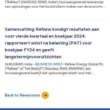
("ReNew") (NASDAQ: RNW), India's toonaangevende leverancier
van oplossingen voor het koolstofarm maken van de economie,
heeft vandaag zijn eerste geïntegreerde jaarverslag (voor
boekjaar 2023-24) gepubliceerd. Deze bekendmaking is
officieel geldend in de originele brontaal. Vertalingen zijn slechts
als leeshulp bedoeld en moeten worden vergeleken met de tekst
in de brontaal, die als enige rechtsgeldig is....
Samenvatting: ReNew kondigt resultaten aan
voor vierde kwartaal en boekjaar 2024:
rapporteert winst na belasting (PAT) voor
boekjaar FY24 en geeft
langetermijnvooruitzichten
GURUGRAM, India--(
BUSINESS WIRE
)--ReNew Energy Global Plc
(“ReNew” of “het Bedrijf”) (Nasdaq: RNW, RNWWW), een
toonaangevend bedrijf dat oplossingen biedt voor het
verminderen van de CO2-uitstoot, heeft vandaag zijn niet-
geauditeerde geconsolideerde IFRS-resultaten bekendgemaakt
voor het vierde kwartaal van FJ24 en het boekjaar eindigend op
31 maart 2024. Operationele hoogtepunten: Op 31 maart 2024
Back to Newsroom
bestond de portfolio van het bedrijf uit ~13,5 GW, waarvan ~9,5
GW inkomsten genereert en ~4 GW i...