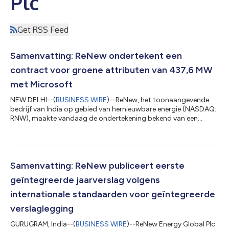
Plc
Get RSS Feed
Samenvatting: ReNew ondertekent een
contract voor groene attributen van 437,6 MW
met Microsoft
NEW DELHI--(
BUSINESS WIRE
)--ReNew, het toonaangevende
bedrijf van India op gebied van hernieuwbare energie (NASDAQ:
RNW), maakte vandaag de ondertekening bekend van een
contract voor de verkoop van groene attributen voor een
bedrag van 437,6 MW met Microsoft. Naar verwachting zal dit
contract per jaar meer dan een miljoen eenheden groene
elektriciteitsattributen genereren, wat bijdraagt tot Microsofts
ambitie om tegen 2030 koolstofnegatief te zijn. Als onderdeel
Samenvatting: ReNew publiceert eerste
van het akkoord zal ReNew om en...
geïntegreerde jaarverslag volgens
internationale standaarden voor geïntegreerde
verslaglegging
GURUGRAM, India--(
BUSINESS WIRE
)--ReNew Energy Global Plc