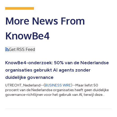
More News From
KnowBe4
Get RSS Feed
KnowBe4-onderzoek: 50% van de Nederlandse
organisaties gebruikt AI agents zonder
duidelijke governance
UTRECHT, Nederland--(
BUSINESS WIRE
)--Maar liefst 50
procent van de Nederlandse organisaties heeft geen duidelijke
governance-richtlijnen voor het gebruik van AI, terwijl deze
technologie inmiddels breed wordt ingezet binnen
bedrijfsprocessen. Dat blijkt uit onderzoek van KnowBe4 onder
zowel Nederlandse cybersecuritybeslissers als medewerkers. De
resultaten schetsen een zorgwekkend beeld. Zonder duidelijke