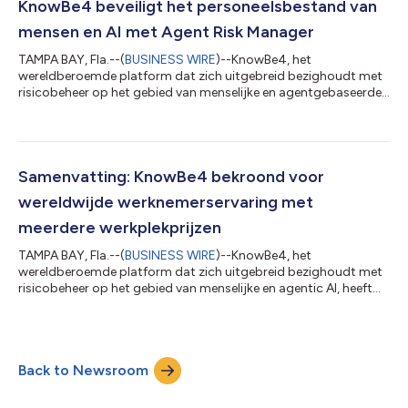
governance krijgen AI-agents meer autonomie dan wenselijk is.
KnowBe4 beveiligt het personeelsbestand van
Organisaties hebben tegelijk...
mensen en AI met Agent Risk Manager
TAMPA BAY, Fla.--(
BUSINESS WIRE
)--KnowBe4, het
wereldberoemde platform dat zich uitgebreid bezighoudt met
risicobeheer op het gebied van menselijke en agentgebaseerde
AI, heeft vandaag de lancering aangekondigd van Agent Risk
Manager. Dit is het eerste verdedigingssysteem in de sector dat
is ontworpen om het gedrag van autonome AI-agents te
beveiligen, te monitoren en te reguleren. KnowBe4 Agent Risk
Manager vormt een hoeksteen van het KnowBe4 HRM+
Samenvatting: KnowBe4 bekroond voor
platform en verandert ingrijpend de manier waa...
wereldwijde werknemerservaring met
meerdere werkplekprijzen
TAMPA BAY, Fla.--(
BUSINESS WIRE
)--KnowBe4, het
wereldberoemde platform dat zich uitgebreid bezighoudt met
risicobeheer op het gebied van menselijke en agentic AI, heeft
vandaag bekendgemaakt dat het in het vierde kwartaal van
2025 verschillende prestigieuze werkplekprijzen in de wacht
heeft gesleept. Deze omvatten Great Place to Work®-
certificeringen in 11 landen, erkenning op de lijst van
Back to Newsroom
Computerworld's 2026 Best Places to Work in IT en
onderscheidingen van Top Workplaces en America's Most Lo...