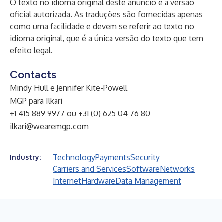
O texto no idioma original deste anúncio é a versão
oficial autorizada. As traduções são fornecidas apenas
como uma facilidade e devem se referir ao texto no
idioma original, que é a única versão do texto que tem
efeito legal.
Contacts
Mindy Hull e Jennifer Kite-Powell
MGP para Ilkari
+1 415 889 9977 ou +31 (0) 625 04 76 80
ilkari@wearemgp.com
Technology
Payments
Security
Industry:
Carriers and Services
Software
Networks
Internet
Hardware
Data Management