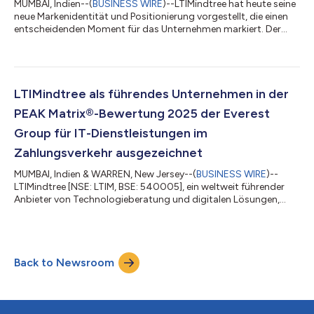
MUMBAI, Indien--(
BUSINESS WIRE
)--LTIMindtree hat heute seine
neue Markenidentität und Positionierung vorgestellt, die einen
entscheidenden Moment für das Unternehmen markiert. Der
Vorstand hat außerdem einen Vorschlag zur Änderung des
Firmennamens in „LTM Limited” genehmigt, vorbehaltlich der
Zustimmung der Aktionäre und der Aufsichtsbehörden. Die
neue Identität und Positionierung als Business Creativity Partner
spiegelt wider, wie die technologischen Fähigkeiten und die
LTIMindtree als führendes Unternehmen in der
fundierte Fachkompetenz...
PEAK Matrix®-Bewertung 2025 der Everest
Group für IT-Dienstleistungen im
Zahlungsverkehr ausgezeichnet
MUMBAI, Indien & WARREN, New Jersey--(
BUSINESS WIRE
)--
LTIMindtree [NSE: LTIM, BSE: 540005], ein weltweit führender
Anbieter von Technologieberatung und digitalen Lösungen,
wurde als führendes Unternehmen in der Everest Group
Payments IT Services PEAK Matrix® Assessment 2025.
positioniert. Diese Auszeichnung würdigt LTIMindtree als
strategischen Transformationspartner, der
Back to Newsroom
Modernisierungsmaßnahmen, Plattformallianzen und
Innovationen in Echtzeit und im Bereich digitaler Assets
kombiniert und sic...