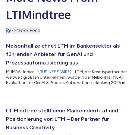
LTIMindtree
Get RSS Feed
NelsonHall zeichnet LTM im Bankensektor als
führenden Anbieter für GenAI und
Prozessautomatisierung aus
MUMBAI, Indien--(
BUSINESS WIRE
)--LTM, der Kreativpartner der
weltweit größten Unternehmen, wurde in der NelsonHall NEAT
Evaluation for GenAI & Process Automation in Banking 2025 in
der Kategorie „Gesamtbewertung“ als führender Anbieter
eingestuft. Im NEAT-Modell sind führende Anbieter
Unternehmen, die im Vergleich zu ihren Mitbewerbern besonders
leistungsstark darin sind, sofortigen Kundennutzen zu schaffen
sowie gleichzeitig künftige Kundenanforderungen zu erfüllen.
LTIMindtree stellt neue Markenidentität und
Mit dieser Auszeichnung...
Positionierung vor: LTM – Der Partner für
Business Creativity