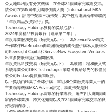
亞太地區均設有分支機構，在全​​球24個國家完成過交易。
該公司在第15屆年度國際併購大獎（International M&A
Awards）評選中榮獲三項殊榮，其中包括連續兩年蟬聯的
「年度精品投資銀行」獎。
Technology Holdings獲得的獎項包括：
2024年度精品投資銀行（連續第二年）。
年度專業服務交易（1億美元以上）：為ServiceNow精英
合作夥伴
Plat4mation
向歐洲領先的成長型併購私人股權公
司Keensight Capital和ServiceNow Ecosystem Ventures
出售多數股權提供顧問服務。
年度資訊科技交易（1億美元以下）：為軟體工程和嵌入式
系統專業公司
DEK Technologies
策略出售給領先的軟體開
發公司Endava提供顧問服務。
以上獎項由匯集了全球併購、重組和企業融資專業人士的
主要領導機構M&A Advisor評定。獲此殊榮是對
Technology Holdings深厚的行業專長、遍布四大洲11個國
家的全球業務、跨文化知識以及在24個國家完成交易的良
好紀錄的認可。
「傑出的產業參與者是卓越交易的典範。Technology