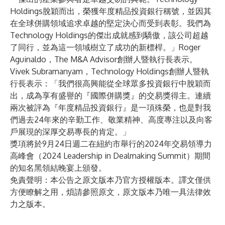
Holdings脫穎而出，榮獲年度精品投資銀行稱號，並因其
在全球併購領域追求卓越的堅定決心而受到表彰。我們為
Technology Holdings的傑出成就感到驕傲，該公司超越
了同行，並為這一領域樹立了成功的新標桿。」
Roger
Aguinaldo
，
The M&A Advisor
創辦人暨執行長表示。
Vivek Subramanyam
，
Technology Holdings
創辦人暨執
行長表示：「我們很高興能從全球眾多投資銀行中脫穎而
出，成為享有盛譽的『國際併購獎』的交易獎得主。連續
兩次被評為『年度精品投資銀行』是一項殊榮，也是對我
們過去24年來的辛勤工作、敬業精神、高度專注以及向客
戶展現的深厚交易專長的肯定。」
獎項將於9月24日週二在紐約市舉行的2024年交易領導力
高峰會（2024 Leadership in Dealmaking Summit）期間
的知名黑領結晚宴上頒發。
免責聲明：本公告之原文版本乃官方授權版本。譯文僅供
方便瞭解之用，煩請參照原文，原文版本乃唯一具法律效
力之版本。