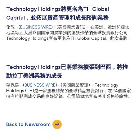
務、顧問、醫療保健、金融服務、製造業、製藥和化工、旅遊、食
品以及農業科技。透過TH Global Capital獨特的全球平台，此次擴
Technology Holdings將更名為TH Global
張將使義大利公司能夠接觸到全球的資本和策略買家。 此次擴張
Capital，並拓展資產管理和成長諮詢業務
進一步鞏固了該公司在歐洲最具活力和影響力的市場之一中的地
位。透過這一措施，TH Global Capital將加深其在南歐的影響力，
倫敦--(
BUSINESS WIRE
)--(美國商業資訊)-- 在美洲、歐洲和亞太
使其自身能夠在義大利不斷發展的購併和私人股權領域中扮演關鍵
地區等五大洲13個國家開展業務的屢獲殊榮的全球投資銀行公司
角色。 TH Global Capital董事Tommaso Sgro評論道：「很榮幸
Technology Holdings宣布更名為TH Global Capital。此次品牌重
能加入TH Global Capital並啟動我們在義大利的業務。在我們跨足
塑反映了該公司向更多領域和產品的持續擴張，包括資產管理和不
的所有領域中，全球視野、行動和規模擴張都至關重...
斷擴大的成長諮詢業務，以為客戶創造財富。 TH Global Capital
旨在反映公司的綜合服務，包括賣方併購、買方併購業務「TH
Buy and Build」、成長型股權投資、債務融資、資金提供者覆蓋和
二次融資、IPO諮詢、資產管理和成長諮詢服務。其中包括推出TH
Technology Holdings已將業務擴張到巴西，將推
Global資產管理並擴展成長諮詢服務，旨在透過重點成長策略建
動拉丁美洲業務的成長
議，幫助公司保護和提高估值。公司也宣布將成為一家以目標為導
向的企業，其唯一的目標和使命就是透過獨特的服務生態系統為創
聖保羅--(
BUSINESS WIRE
)--(美國商業資訊)-- Technology
辦人、公司和投資者創造財富。 TH Global Capital創辦人暨執行
Holdings (TH)是一家屢獲殊榮的全球精品投資銀行，在24個國家
長Vivek Subramanyam表示：「向TH Global Capital的過渡反映
擁有推動完成交易的良好記錄。公司驕傲地宣布將其業務策略性地
了我們在傳統投資銀行服務之外的持續發展和擴張，我們對此倍感
擴張到巴西，以充分利用拉丁美洲最大經濟體之一的數位化轉型。
自豪。24年來，我們一直為全球企業提...
此舉顯著擴大了Technology Holdings在快速成長的拉丁美洲市場
的業務版圖，使公司能夠在該地區不斷擴大的購併市場格局中扮演
關鍵角色。 據Dealogic稱，已宣布的購併交易總額高達350億美
Back to Newsroom
元，相較去年同期成長了56%。隨著公司越來越多地尋求整合與擴
張，Technology Holdings在提供策略指導和促進成功交易方面具
有得天獨厚的優勢。 Technology Holdings拉丁美洲負責人