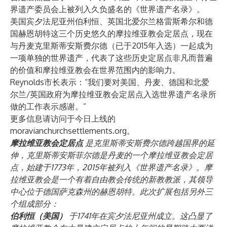
界遗产委员会上被列入久负盛名的《世界遗产名录》。
美国宾夕法尼亚州伯利恒、英国北爱尔兰格雷斯希尔和德
国赫恩胡特这三个历史悠久的摩拉维亚教会定居点，现在
与丹麦克里斯蒂安斯费尔德（已于2015年入选）一起成为
一项单独的世界遗产，代表了这些历史定居点非凡而普遍
的价值和摩拉维亚教会在世界范围内的影响力。
Reynolds市长表示：“我们要对美国、丹麦、德国和北爱
尔兰/英国政府为摩拉维亚教会定居点入选世界遗产名录所
做的工作表示感谢。”
更多信息请访问于今日上线的
moravianchurchsettlements.org。
摩拉维亚教会定居点
是克里斯蒂安斯费尔德跨越国界的延
伸，克里斯蒂安斯菲尔德是丹麦的一个摩拉维亚教会定居
点，始建于1773年，2015年被列入《世界遗产名录》。摩
拉维亚教会是一个有着自由教会传统的新教教派，其领导
中心位于德国萨克森州的赫恩胡特。此次扩展包括另外三
个组成部分：
伯利恒（美国）
于1741年在宾夕法尼亚州成立。这凸显了