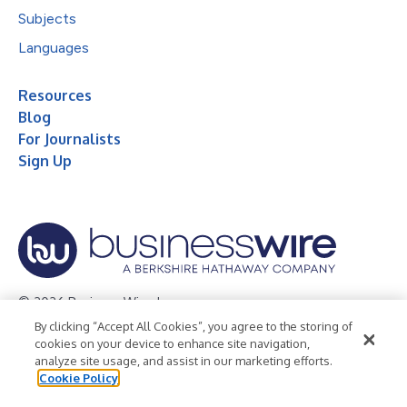
Subjects
Languages
Resources
Blog
For Journalists
Sign Up
© 2026 Business Wire, Inc.
By clicking “Accept All Cookies”, you agree to the storing of
Privacy Policy
Cookie Policy
Accessibility Statement
cookies on your device to enhance site navigation,
analyze site usage, and assist in our marketing efforts.
Terms of Use
Legal
Cookie Policy