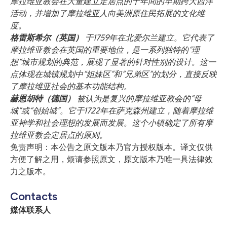
摩拉维亚教会在大量建立定居点的十年间的早期跨大西洋
活动，并增加了摩拉维亚人向美洲原住民拓展的文化维
度。
格雷斯希尔（英国）
于1759年在北爱尔兰建立。它代表了
摩拉维亚教会在英国的重要地位，是一系列独特的“理
想”城市规划的典范，展现了显著的针对性别的设计。这一
点体现在城镇规划中“姐妹区”和“兄弟区”的划分，直接反映
了摩拉维亚社会的基本功能结构。
赫恩胡特（德国）
被认为是复兴的摩拉维亚教会的“母
城”或“创始城”。它于1722年在萨克森州建立，随着摩拉维
亚神学和社会理想的发展而发展。这个小镇确定了所有摩
拉维亚教会定居点的原则。
免责声明：本公告之原文版本乃官方授权版本。译文仅供
方便了解之用，烦请参照原文，原文版本乃唯一具法律效
力之版本。
Contacts
媒体联系人