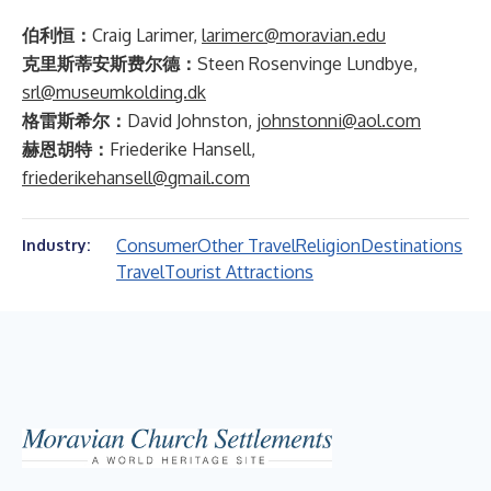
伯利恒：
Craig Larimer,
larimerc@moravian.edu
克里斯蒂安斯费尔德：
Steen Rosenvinge Lundbye,
srl@museumkolding.dk
格雷斯希尔：
David Johnston,
johnstonni@aol.com
赫恩胡特：
Friederike Hansell,
friederikehansell@gmail.com
Consumer
Other Travel
Religion
Destinations
Industry:
Travel
Tourist Attractions