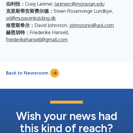
伯利恒：
Craig Larimer,
larimerc@moravian.edu
克里斯蒂安斯费尔德：
Steen Rosenvinge Lundbye,
srl@museumkolding.dk
格雷斯希尔：
David Johnston,
johnstonni@aol.com
赫恩胡特：
Friederike Hansell,
friederikehansell@gmail.com
Back to Newsroom
Wish your news had
this kind of reach?