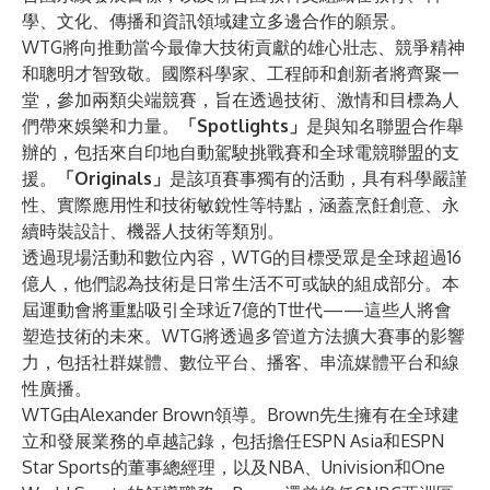
學、文化、傳播和資訊領域建立多邊合作的願景。
WTG將向推動當今最偉大技術貢獻的雄心壯志、競爭精神
和聰明才智致敬。國際科學家、工程師和創新者將齊聚一
堂，參加兩類尖端競賽，旨在透過技術、激情和目標為人
們帶來娛樂和力量。
「Spotlights」
是與知名聯盟合作舉
辦的，包括來自
印地自動駕駛挑戰賽
和
全球電競聯盟
的支
援。
「Originals」
是該項賽事獨有的活動，具有科學嚴謹
性、實際應用性和技術敏銳性等特點，涵蓋烹飪創意、永
續時裝設計、機器人技術等類別。
透過現場活動和數位內容，WTG的目標受眾是全球超過16
億人，他們認為技術是日常生活不可或缺的組成部分。本
屆運動會將重點吸引全球近7億的T世代——這些人將會
塑造技術的未來。WTG將透過多管道方法擴大賽事的影響
力，包括社群媒體、數位平台、播客、串流媒體平台和線
性廣播。
WTG由Alexander Brown領導。Brown先生擁有在全球建
立和發展業務的卓越記錄，包括擔任ESPN Asia和ESPN
Star Sports的董事總經理，以及NBA、Univision和One