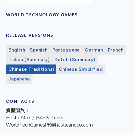
WORLD TECHNOLOGY GAMES
RELEASE VERSIONS
English
Spanish
Portuguese
German
French
Italian (Summary)
Dutch (Summary)
Chinese Traditional
Chinese Simplified
Japanese
CONTACTS
媒體查詢：
Hustle&Co. / JSA+Partners
WorldTechGamesPR@hustleandco.com