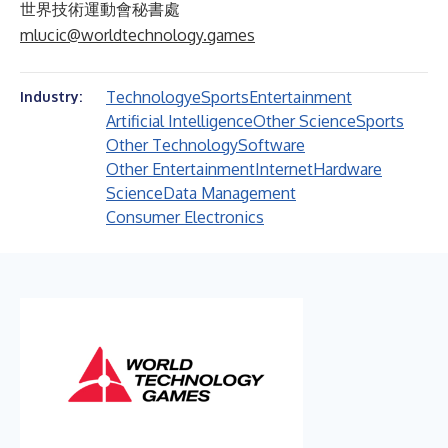
世界技術運動會秘書處
mlucic@worldtechnology.games
Technology
eSports
Entertainment
Industry:
Artificial Intelligence
Other Science
Sports
Other Technology
Software
Other Entertainment
Internet
Hardware
Science
Data Management
Consumer Electronics