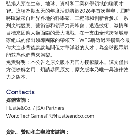
弘揚人類在生命、地球、資料和工業科學領域的聰明才
智。這項為期五天的年度活動將於2026年首次舉辦，屆時
將匯聚來自世界各地的科學家、工程師和創新者參加一系
列尖端競賽、藝術節和領導力高峰會，透過技術、激情和
目標來因應人類面臨的最大挑戰。在一支由全球跨領域專
家組成的傑出領導團隊的帶領下，WTG將透過表揚當今最
偉大進步背後默默無聞但才華洋溢的人才，為全球觀眾賦
能並為他們帶來娛樂。
免責聲明：本公告之原文版本乃官方授權版本。譯文僅供
方便瞭解之用，煩請參照原文，原文版本乃唯一具法律效
力之版本。
Contacts
媒體查詢：
Hustle&Co. / JSA+Partners
WorldTechGamesPR@hustleandco.com
資訊、贊助和主辦城市諮詢：