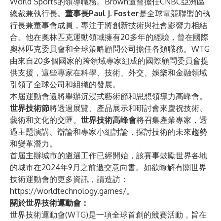
World Sports的領導職務。Brown還曾擔任CNBC亞洲區
總裁兼執行長。
董事長Paul J. Foster
是全球電競聯盟的執
行長兼董事會成員，專注于將創新技術與社會影響力相結
合。他在奧林匹克運動領域擁有20多年的經驗，曾在國際
奧林匹克委員會和全球策略顧問公司擔任各類職務。WTG
由來自20多個國家的跨領域專家組成的國際顧問委員會提
供支援，這些專家在科學、技術、外交、娛樂和金融領域
引領了全球公司和組織的發展。
本屆運動會還將舉辦沉浸式藝術節和思想領導力高峰會。
世界技術節
將透過展覽、產品展示和研討會來慶祝技術、
藝術和文化的交匯。
世界技術高峰會
將召集產業專家，透
過主題演講、辯論和專家小組討論，探討技術的未來趨勢
和變革潛力。
首屆主辦城市的遴選工作已經開始，該賽事鼓勵世界各地
的城市在2024年9月之前遞交意向書。如欲瞭解有關世界
技術運動會的更多資訊，請造訪：
https://worldtechnology.games/
。
關於世界技術運動會：
世界技術運動會(WTG)是一項全球首創的競賽活動，旨在