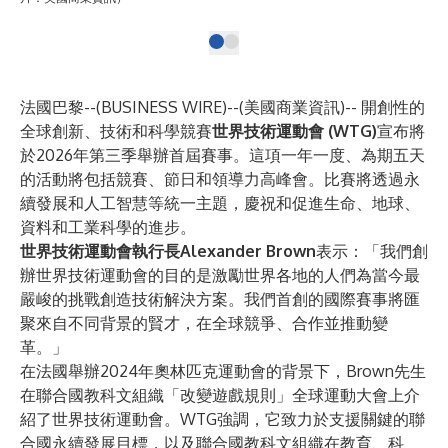
法國巴黎--(
BUSINESS WIRE
)--
(美國商業資訊)-- 開創性的
全球創新、技術和科學競賽
世界技術運動會
(WTG)
宣布將
於2026年第三季舉辦首屆賽事。這項一年一度、為期五天
的活動將包括競賽、節日和領導力高峰會。比賽將透過永
續發展和人工智慧等統一主題，慶祝和促進生命、地球、
資料和工業科學的進步。
世界技術運動會執行長Alexander Brown
表示：「我們創
辦世界技術運動會的目的是激勵世界各地的人們為當今最
嚴峻的挑戰創造技術解決方案。我們首創的國際賽事將匯
聚來自不同背景的賢才，在全球競爭、合作並推動變
革。」
在法國舉辦2024年奧林匹克運動會的背景下，Brown先生
在聯合國教科文組織「改變遊戲規則」全球運動大會上介
紹了世界技術運動會。WTG強調，它致力於支援關鍵的聯
合國永續發展目標，以及聯合國教科文組織在教育、科