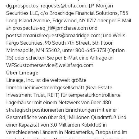
dg.prospectus_requests@bofa.com
; J.P. Morgan
Securities LLC, c/o Broadridge Financial Solutions, 1155
Long Island Avenue, Edgewood, NY 11717 oder per E-Mail
an
prospectus-eq_fi@jpmchase.com
und
postsalemanualrequests@broadridge.com
; und Wells
Fargo Securities, 90 South 7th Street, 5th Floor,
Minneapolis, MN 55402, unter 800-645-3751 (Option
#5) oder schicken Sie per E-Mail eine Anfrage an
WFScustomerservice@wellsfargo.com
.
Über Lineage
Lineage, Inc. ist die weltweit größte
Immobilieninvestmentgesellschaft (Real Estate
Investment Trust, REIT) für temperaturkontrollierte
Lagerhäuser mit einem Netzwerk von über 480
strategisch positionierten Einrichtungen mit einer
Gesamtfläche von über 84,1 Millionen Quadratfuß und
einer Kapazität von 3,0 Milliarden Kubikfuß in
verschiedenen Ländern in Nordamerika, Europa und im