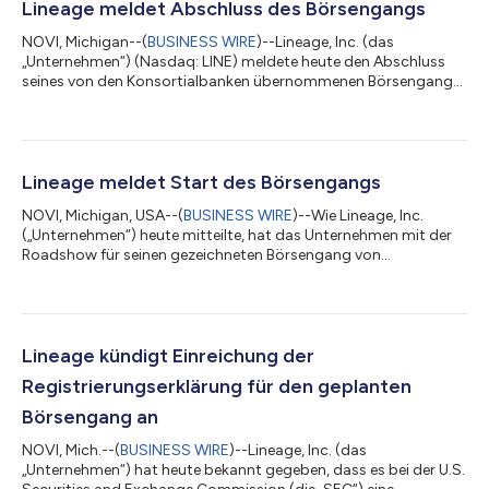
Lineage meldet Abschluss des Börsengangs
NOVI, Michigan--(
BUSINESS WIRE
)--Lineage, Inc. (das
„Unternehmen“) (Nasdaq: LINE) meldete heute den Abschluss
seines von den Konsortialbanken übernommenen Börsengangs
mit 56.882.051 Stammaktien zum Erstausgabepreis von 78,00
USD je Aktie. Der Nettoerlös des Angebots belief sich auf rund
4,2 Milliarden USD nach Abzug der Konsortialabschläge und
Provisionen sowie der voraussichtlichen vom Unternehmen zu
zahlenden Aufwendungen. Das Unternehmen beabsichtigt, den
Lineage meldet Start des Börsengangs
Nettoerlös aus dem Börsengang zur Rü...
NOVI, Michigan, USA--(
BUSINESS WIRE
)--Wie Lineage, Inc.
(„Unternehmen“) heute mitteilte, hat das Unternehmen mit der
Roadshow für seinen gezeichneten Börsengang von
47.000.000 Stammaktien begonnen. Die Konsortialbanken
des Börsengangs haben außerdem eine 30-tägige Option, bis
zu 7.050.000 zusätzliche Stammaktien des Unternehmens
zum Erstausgabepreis abzüglich der Konsortialabschläge und
Provisionen zu erwerben. Der Emissionspreis wird
Lineage kündigt Einreichung der
voraussichtlich zwischen 70,00 und 82,00 US-Dollar je Aktie...
Registrierungserklärung für den geplanten
Börsengang an
NOVI, Mich.--(
BUSINESS WIRE
)--Lineage, Inc. (das
„Unternehmen“) hat heute bekannt gegeben, dass es bei der U.S.