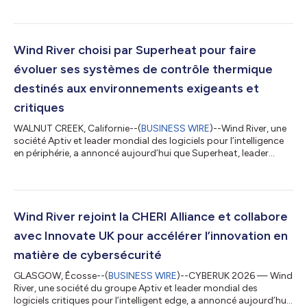
catégories mondiales des systèmes d'exploitation temps réel
(RTOS), de Linux commercial et Internet des objets et des
systèmes d'exploitation embarqués, selon le dernier rapport de
VDC Strategy, « IoT & Embedded Operating Systems,
Wind River choisi par Superheat pour faire
Containers and...
évoluer ses systèmes de contrôle thermique
destinés aux environnements exigeants et
critiques
WALNUT CREEK, Californie--(
BUSINESS WIRE
)--Wind River, une
société Aptiv et leader mondial des logiciels pour l’intelligence
en périphérie, a annoncé aujourd’hui que Superheat, leader
mondial des solutions avancées de traitement thermique sur
site, utilisera eLxr Pro™ de Wind River pour équiper ses
contrôleurs industriels de nouvelle génération déployés dans
des applications critiques des secteurs du pétrole, du gaz, de
l’énergie, de la construction navale, de l’aérospatiale et de la
Wind River rejoint la CHERI Alliance et collabore
défense. e...
avec Innovate UK pour accélérer l’innovation en
matière de cybersécurité
GLASGOW, Écosse--(
BUSINESS WIRE
)--CYBERUK 2026 — Wind
River, une société du groupe Aptiv et leader mondial des
logiciels critiques pour l’intelligent edge, a annoncé aujourd’hui