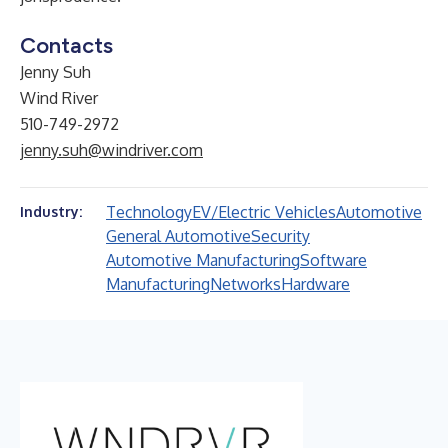
Contacts
Jenny Suh
Wind River
510-749-2972
jenny.suh@windriver.com
Technology
EV/Electric Vehicles
Automotive
Industry:
General Automotive
Security
Automotive Manufacturing
Software
Manufacturing
Networks
Hardware