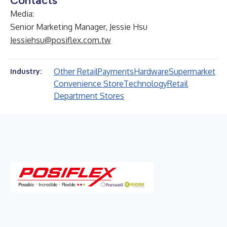
Contacts
Media:
Senior Marketing Manager, Jessie Hsu
Jessiehsu@posiflex.com.tw
Other Retail
Payments
Hardware
Supermarket
Industry:
Convenience Store
Technology
Retail
Department Stores