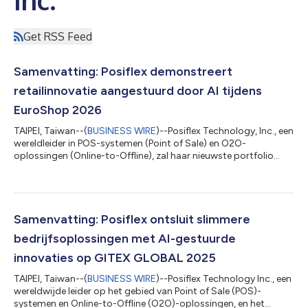
Get RSS Feed
Samenvatting: Posiflex demonstreert
retailinnovatie aangestuurd door AI tijdens
EuroShop 2026
TAIPEI, Taiwan--(
BUSINESS WIRE
)--Posiflex Technology, Inc., een
wereldleider in POS-systemen (Point of Sale) en O2O-
oplossingen (Online-to-Offline), zal haar nieuwste portfolio
retailinnovaties aangestuurd door AI presenteren tijdens
EuroShop 2026, die doorgaat van 22 tot 26 februari 2026 in de
Messe Düsseldorf, Duitsland. Om de 60e editie van ’s werelds
toonaangevende retailhandelsbeurs te vieren, zal Posiflex
demonstreren hoe technologieën aangestuurd door AI en
Samenvatting: Posiflex ontsluit slimmere
scenariogestuurd systeemontwer...
bedrijfsoplossingen met AI-gestuurde
innovaties op GITEX GLOBAL 2025
TAIPEI, Taiwan--(
BUSINESS WIRE
)--Posiflex Technology Inc., een
wereldwijde leider op het gebied van Point of Sale (POS)-
systemen en Online-to-Offline (O2O)-oplossingen, en het