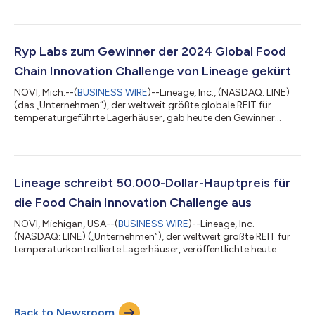
Kühlhaus- und Logistiklösungen in Norwegen, abgeschlossen
hat. Die Übernahme umfasst die Geschäftsbereiche und
Immobilien von Permanor AS in Haugesund und Brumunddal
und stärkt damit die Präsenz von Lineage auf dem nordischen
Ryp Labs zum Gewinner der 2024 Global Food
Markt und verbessert seine Fähigkeit, die wach...
Chain Innovation Challenge von Lineage gekürt
NOVI, Mich.--(
BUSINESS WIRE
)--Lineage, Inc., (NASDAQ: LINE)
(das „Unternehmen“), der weltweit größte globale REIT für
temperaturgeführte Lagerhäuser, gab heute den Gewinner
seiner Food Chain Innovation Challenge bekannt. Ryp Labs, der
Gewinner des regionalen Events in San Francisco, wurde für
seine innovative Lösung zur Bekämpfung von
Lebensmittelverschwendung nach der Ernte ausgewählt und
sicherte sich damit den globalen Hauptpreis in Höhe von
Lineage schreibt 50.000-Dollar-Hauptpreis für
50.000 USD sowie eine Einladung zu einem sechsmona...
die Food Chain Innovation Challenge aus
NOVI, Michigan, USA--(
BUSINESS WIRE
)--Lineage, Inc.
(NASDAQ: LINE) („Unternehmen“), der weltweit größte REIT für
temperaturkontrollierte Lagerhäuser, veröffentlichte heute
weitere Einzelheiten zur Food Chain Innovation Challenge,
darunter die Jurymitglieder und der Hauptpreis des
prestigeträchtigen Wettbewerbs. Die Aufforderung, effektive
Lösungen zur Überwindung der Lebensmittelverschwendung zu
Back to Newsroom
finden, kommt zu einem kritischen Zeitpunkt, da die Zahl der