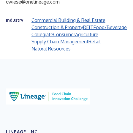
cwiese@onelineage.com
Commercial Building & Real Estate
Industry:
Construction & Property
REIT
Food/Beverage
Collegiate
Consumer
Agriculture
Supply Chain Management
Retail
Natural Resources
LINEAGE, INC.