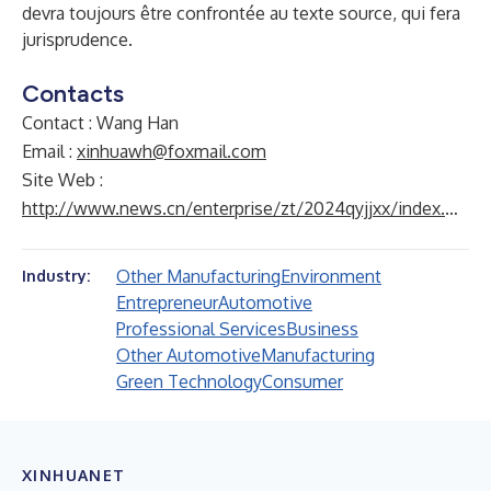
devra toujours être confrontée au texte source, qui fera
jurisprudence.
Contacts
Contact : Wang Han
Email :
xinhuawh@foxmail.com
Site Web :
http://www.news.cn/enterprise/zt/2024qyjjxx/index.html
Other Manufacturing
Environment
Industry:
Entrepreneur
Automotive
Professional Services
Business
Other Automotive
Manufacturing
Green Technology
Consumer
XINHUANET