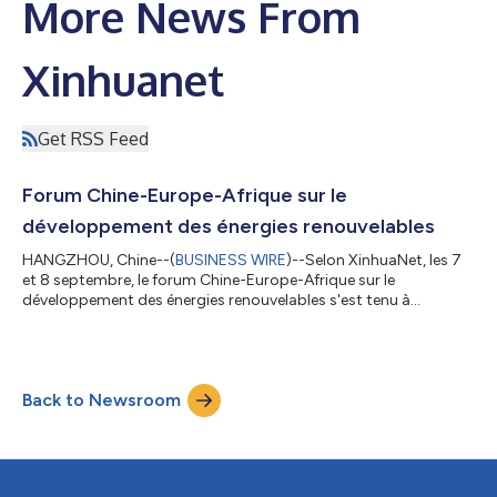
More News From
Xinhuanet
Get RSS Feed
Forum Chine-Europe-Afrique sur le
développement des énergies renouvelables
HANGZHOU, Chine--(
BUSINESS WIRE
)--Selon XinhuaNet, les 7
et 8 septembre, le forum Chine-Europe-Afrique sur le
développement des énergies renouvelables s'est tenu à
Hangzhou dans la province du Zhejiang sur le thème «
Répondre au changement climatique et promouvoir le
développement commun des énergies renouvelables dans la
région Chine-Europe-Afrique ». Ce forum est accueilli par
Back to Newsroom
l'Association Chine-UE et l'Association populaire de la province
du Zhejiang pour l'amitié avec les pays étrangers, d...