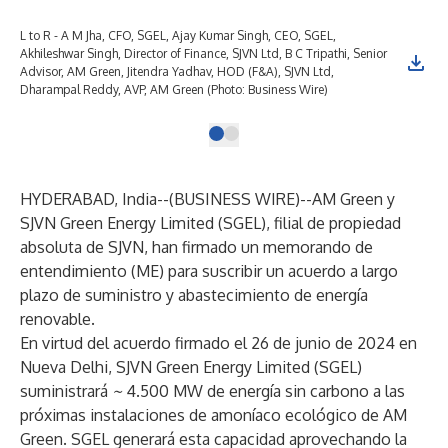
L to R - A M Jha, CFO, SGEL, Ajay Kumar Singh, CEO, SGEL,
Akhileshwar Singh, Director of Finance, SJVN Ltd, B C Tripathi, Senior
Advisor, AM Green, Jitendra Yadhav, HOD (F&A), SJVN Ltd,
Dharampal Reddy, AVP, AM Green (Photo: Business Wire)
HYDERABAD, India--(
BUSINESS WIRE
)--
AM Green y
SJVN Green Energy Limited (SGEL), filial de propiedad
absoluta de SJVN, han firmado un memorando de
entendimiento (ME) para suscribir un acuerdo a largo
plazo de suministro y abastecimiento de energía
renovable.
En virtud del acuerdo firmado el 26 de junio de 2024 en
Nueva Delhi, SJVN Green Energy Limited (SGEL)
suministrará
~
4.500 MW de energía sin carbono a las
próximas instalaciones de amoníaco ecológico de AM
Green. SGEL generará esta capacidad aprovechando la