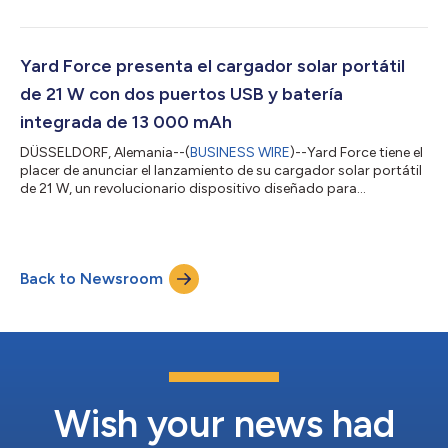
estaciones de energía Yard Force. Perfecto para actividades al
aire libre y necesidades energéticas de emergencia, el LX SPP10
garantiza una energía fiable y ecológica allá donde vaya. El
panel solar portátil Yard Force 100W ya está disponible para su
Yard Force presenta el cargador solar portátil
com...
de 21 W con dos puertos USB y batería
integrada de 13 000 mAh
DÜSSELDORF, Alemania--(
BUSINESS WIRE
)--Yard Force tiene el
placer de anunciar el lanzamiento de su cargador solar portátil
de 21 W, un revolucionario dispositivo diseñado para
proporcionar energía fiable y eficiente a todos sus dispositivos
USB, tanto si se encuentra en interiores como en exteriores. Este
innovador producto combina la funcionalidad de un potente
cargador de 13 000 mAh con paneles solares de alta eficiencia
Back to Newsroom
y ofrece una solución perfecta y respetuosa con el medio
ambiente para t...
Wish your news had