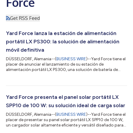
Force
Get RSS Feed
Yard Force lanza la estación de alimentación
portátil LX PS300: la solución de alimentación
móvil definitiva
DÜSSELDORF, Alemania--(
BUSINESS WIRE
)--Yard Force tiene el
placer de anunciar el lanzamiento de su estación de
alimentación portátil LX PS300, una solución de batería de
reserva versátil y potente diseñada para una gran variedad de
aplicaciones, desde acampadas y actividades al aire libre hasta
suministro eléctrico de emergencia. Con una capacidad de
batería de 296 Wh y una potencia máxima de 600 W, la LX
PS300 proporciona una alimentación fiable y eficiente para
Yard Force presenta el panel solar portátil LX
todos sus dispositivos electrón...
SPP10 de 100 W: su solución ideal de carga solar
DÜSSELDORF, Alemania--(
BUSINESS WIRE
)--Yard Force tiene el
placer de presentar su panel solar portátil LX SPP10 de 100 W,
un cargador solar altamente eficiente y versátil diseñado para
proporcionar un suministro de energía óptimo junto con las