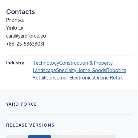
Contacts
Prensa:
Yinlu Lin
carl@yardforce.eu
+86-25-58638031
Technology
Construction & Property
Industry:
Landscape
Specialty
Home Goods
Robotics
Retail
Consumer Electronics
Online Retail
YARD FORCE
RELEASE VERSIONS