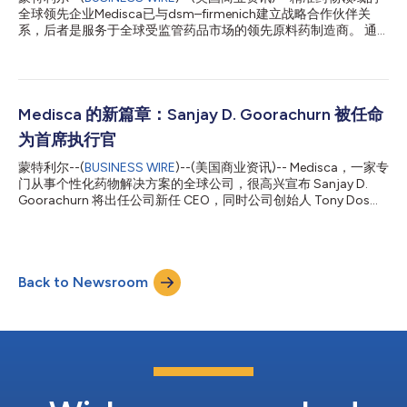
新。” Dos Santos将与副董事长Maria Zaccardo及Medisca的高管
全球领先企业Medisca已与dsm–firmenich建立战略合作伙伴关
团队并肩工作，在Medisca持续全球扩张和投资于长期增长的过程
系，后者是服务于全球受监管药品市场的领先原料药制造商。 通
中，继续引领公司的战略方向。 Medisca副董事长Maria
过此次合作，Medisca将向美国药品复配专业人士提供一系列药用
Zaccardo表示：“三十多年来，Medisca在坚守自身宗旨的...
级维生素活性药物成分（API），从而扩大对在欧洲cGMP环境下生
产、并符合成熟质量体系和文件标准的原料药的获取渠道。 夯实
药品复配的基础 随着药品复配业务持续为日益复杂且受严格监管
的医疗护理环境提供支持，人们对原料采购、产品一致性及文件记
Medisca 的新篇章：Sanjay D. Goorachurn 被任命
录的要求也日益提高。药房和503B外包机构正在寻求能够帮助其
为首席执行官
放心地大规模运营的合作伙伴。 此次合作体现了我们致力于长期
扩大优质原料解决方案的覆盖范围，同时保持客户当前所依赖的工
蒙特利尔--(
BUSINESS WIRE
)--(美国商业资讯)-- Medisca，一家专
作流程、合作关系和运营模式。 “我们很荣幸能与dsm–firmenich
门从事个性化药物解决方案的全球公司，很高兴宣布 Sanjay D.
合作，这是一家以卓越制造标准、恪守质量承诺而闻名的跨国企
Goorachurn 将出任公司新任 CEO，同时公司创始人 Tony Dos
业。” Medisca战略合作伙伴关系副总裁Peng Li 表示，“原料采购是
Santos 和 Maria Zaccardo 分别转为担任战略顾问角色的主席和
建立信任和实现药品复配长期成功的基础。通过将dsm–firmenich
副主席。这一决定恰逢公司成立35 周年，标志着 Medisca 历史上
的药用级活性药物成分（API）产...
的一个重要里程碑。 在1989年，Medisca 以三人团队和两种产品
开业，携带着弥合患者护理差距的愿景。今天，Medisca 是个性化
Back to Newsroom
医学的全球领导者，拥有超过10个地点遍布5个国家。Medisca 拥
有超过450名员工的工作团队，提供超过2000种产品解决方案，
以满足不同医疗保健领域的需求。 “在35年的时间里，Medisca 在
其人员和充满活力的创业文化的基础上取得了显著的发展，”Dos
Santos 说。“随着 Sanjay 独特的经验和技能的加入，我们相信这
标志着 Medisca 的新篇章的开始。” 作为一名拥有超过30年经验的
资深知识产权律师，Goorachurn被认为是世界领先的知识产权
（I...