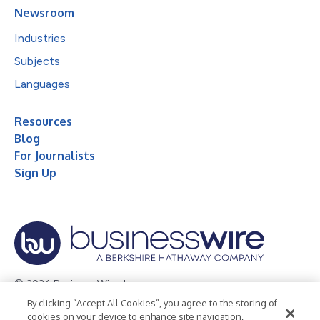
Newsroom
Industries
Subjects
Languages
Resources
Blog
For Journalists
Sign Up
© 2026 Business Wire, Inc.
By clicking “Accept All Cookies”, you agree to the storing of
Privacy Policy
Cookie Policy
Accessibility Statement
cookies on your device to enhance site navigation,