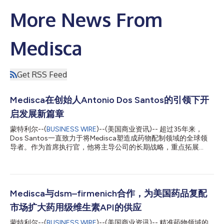
More News From
Medisca
Get RSS Feed
Medisca在创始人Antonio Dos Santos的引领下开
启发展新篇章
蒙特利尔--(
BUSINESS WIRE
)--(美国商业资讯)-- 超过35年来，
Dos Santos一直致力于将Medisca塑造成药物配制领域的全球领
导者。作为首席执行官，他将主导公司的长期战略，重点拓展
Medisca的全球业务版图，投资新的增长领域，加强战略合作伙伴
关系，并持续推动医疗保健专业人士每日所依赖的产品、服务、教
育和专业知识的发展。 Medisca创始人兼首席执行官Antonio Dos
Santos表示：“创立Medisca时，我的愿景是为行业带来制药级的
品质，让医疗保健专业人士能够获得所需的产品、知识和创新，从
Medisca与dsm–firmenich合作，为美国药品复配
而提供更好的患者护理，以此提升药物配制的标准。这一宗旨始终
市场扩大药用级维生素API的供应
指引着我们。在我们开启新篇章之际，我们将继续投资于我们的员
工、合作伙伴以及将有助于塑造Medisca和药物配制行业未来的创
蒙特利尔--(
BUSINESS WIRE
)--(美国商业资讯)-- 精准药物领域的