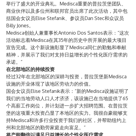
举行了盛大的开业典礼。Medisca重要的普拉茨堡团队、
商业伙伴以及多位州和联邦官员出席了此次活动，其中包
括国会女议员Elise Stefanik、参议员Dan Stec和众议员
Billy Jones。
Medisca创始人兼董事长Antonio Dos Santos表示：“这次
活动标志着Medisca在其35年的历史中所开展的最大项目
宣告完成。这个新设施彰显了Medisca同仁的勤勉和奉献
精神，并展示了我们对支持日益增长的个性化医疗需求的
承诺。”
在北部地区的持续投资
经过32年在北部地区的深耕与投资，普拉茨堡新Medisca
设施的开业体现了该地区劳动力的价值。
国会女议员Elise Stefanik表示：“新的Medisca设施证明了
我们的当地劳动人口人才济济，该设施已在当地提供了65
个高薪工作岗位，并计划进一步扩大招聘范围。在普拉茨
堡的这项重大投资凸显了本地区的实力。我很自豪能够支
持Medisca和许多行业投资于我们的社区，并帮助纽约上
州和北部地区的勤劳家庭走向富足。”
将产能翻倍以满足日益增长的个性化医疗需求