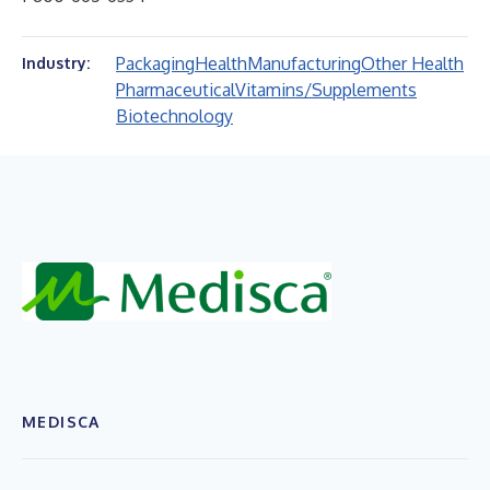
Packaging
Health
Manufacturing
Other Health
Industry:
Pharmaceutical
Vitamins/Supplements
Biotechnology
MEDISCA