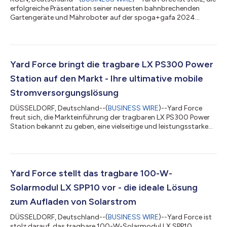
erfolgreiche Präsentation seiner neuesten bahnbrechenden
Gartengeräte und Mähroboter auf der spoga+gafa 2024
ankündigen zu dürfen, die vom 24. bis 26. Juni 2024 in Köln
stattfindet. Die Veranstaltung bietet eine hervorragende
Plattform für Yard Force, um sein Engagement für Innovation
und Exzellenz in der Gartenpflegetechnik zu demonstrieren.
Revolutionierung der Rasenpflege mit Mährobotern von Yard
Yard Force bringt die tragbare LX PS300 Power
Force mit virtueller Begrenzung: i...
Station auf den Markt - Ihre ultimative mobile
Stromversorgungslösung
DÜSSELDORF, Deutschland--(
BUSINESS WIRE
)--Yard Force
freut sich, die Markteinführung der tragbaren LX PS300 Power
Station bekannt zu geben, eine vielseitige und leistungsstarke
Batterie-Backup-Lösung, die für eine Vielzahl von Anwendungen
entwickelt wurde, vom Camping und Outdoor-Aktivitäten bis
hin zur Notstromversorgung. Mit einer Batteriekapazität von
296Wh und einer Spitzenleistung von 600W liefert die LX PS300
zuverlässige und effiziente Energie für all Ihre elektronischen
Yard Force stellt das tragbare 100-W-
Geräte. Die Yard...
Solarmodul LX SPP10 vor - die ideale Lösung
zum Aufladen von Solarstrom
DÜSSELDORF, Deutschland--(
BUSINESS WIRE
)--Yard Force ist
stolz darauf, das tragbare 100-W-Solarmodul LX SPP10