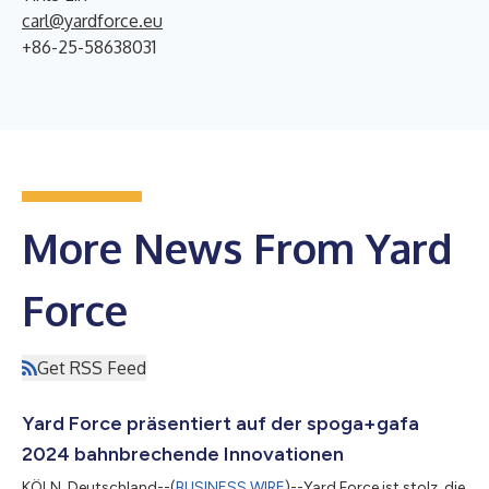
carl@yardforce.eu
+86-25-58638031
More News From Yard
Force
Get RSS Feed
Yard Force präsentiert auf der spoga+gafa
2024 bahnbrechende Innovationen
KÖLN, Deutschland--(
BUSINESS WIRE
)--Yard Force ist stolz, die