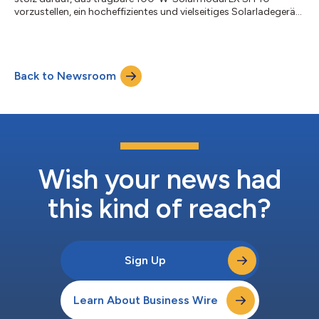
vorzustellen, ein hocheffizientes und vielseitiges Solarladegerät,
das in Verbindung mit den Yard Force Power Stations eine
optimale Stromversorgung bietet. Das LX SPP10 eignet sich
perfekt für Outdoor-Aktivitäten und Notstromversorgung und
sorgt für zuverlässige und umweltfreundliche Energie, wo immer
Back to Newsroom
Sie auch sind. Das Yard Force tragbare 100-W-Solarmodul ist
ab sofort auf Amazon.de h...
Wish your news had
this kind of reach?
Sign Up
Learn About Business Wire