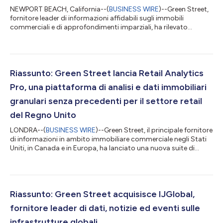
NEWPORT BEACH, California--(
BUSINESS WIRE
)--Green Street,
fornitore leader di informazioni affidabili sugli immobili
commerciali e di approfondimenti imparziali, ha rilevato
l'Australian Property Journal, la principale pubblicazione
australiana sulle proprietà commerciali e sugli immobili
residenziali, che tratta di REIT, cessioni di investimenti e
transazioni di leasing, per espandere l'offerta globale di Green
Street News. Grazie alla crescita di Green Street News in
Riassunto: Green Street lancia Retail Analytics
Australia, Green Street p...
Pro, una piattaforma di analisi e dati immobiliari
granulari senza precedenti per il settore retail
del Regno Unito
LONDRA--(
BUSINESS WIRE
)--Green Street, il principale fornitore
di informazioni in ambito immobiliare commerciale negli Stati
Uniti, in Canada e in Europa, ha lanciato una nuova suite di
prodotti con dati e analisi a livello di proprietà, difficilmente
ottenibili in precedenza, per il settore del retail nel Regno Unito.
La suite Retail Analytics Pro è stata sviluppata da Green Street
per fornire al mercato del retail una piattaforma ricca e
dinamica, abilitata da un team di ricercatori sul campo...
Riassunto: Green Street acquisisce IJGlobal,
fornitore leader di dati, notizie ed eventi sulle
infrastrutture globali