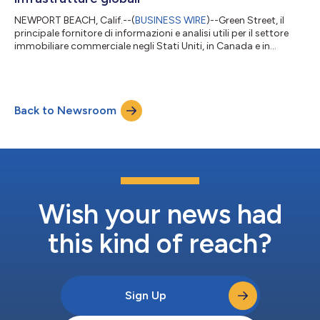
NEWPORT BEACH, Calif.--(
BUSINESS WIRE
)--Green Street, il
principale fornitore di informazioni e analisi utili per il settore
immobiliare commerciale negli Stati Uniti, in Canada e in
Europa, ha acquisito IJGlobal, parte di Delinian Group -
fornitore leader di dati, notizie ed eventi che coprono tutti gli
aspetti del settore finanziario internazionale delle infrastrutture
e dell'energia. IJGlobal è la quinta acquisizione di Green Street
Back to Newsroom
dal 2020 e segue quella del maggio 2024 di Locatus, un forn...
Wish your news had
this kind of reach?
Sign Up