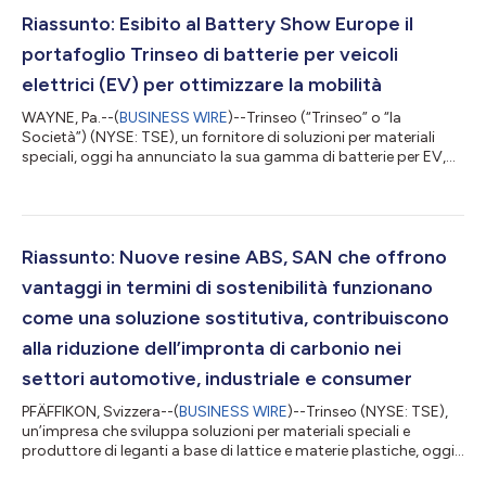
Riassunto: Esibito al Battery Show Europe il
portafoglio Trinseo di batterie per veicoli
elettrici (EV) per ottimizzare la mobilità
WAYNE, Pa.--(
BUSINESS WIRE
)--Trinseo (“Trinseo” o “la
Società”) (NYSE: TSE), un fornitore di soluzioni per materiali
speciali, oggi ha annunciato la sua gamma di batterie per EV,
che verranno esibite al Battery Show Europe di Stoccarda, in
Germania, dal 18 al 20 giugno 2024, Padiglione 8, Stand D26. Il
testo originale del presente annuncio, redatto nella lingua di
partenza, è la versione ufficiale che fa fede. Le traduzioni sono
offerte unicamente per comodità del lettore e devono rinviare al
Riassunto: Nuove resine ABS, SAN che offrono
t...
vantaggi in termini di sostenibilità funzionano
come una soluzione sostitutiva, contribuiscono
alla riduzione dell’impronta di carbonio nei
settori automotive, industriale e consumer
PFÄFFIKON, Svizzera--(
BUSINESS WIRE
)--Trinseo (NYSE: TSE),
un’impresa che sviluppa soluzioni per materiali speciali e
produttore di leganti a base di lattice e materie plastiche, oggi
ha annunciato il lancio di nuove resine riciclate contenenti