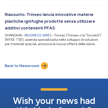
acrilonitrile-butadiene-stirene (ABS) e stirene-acrilonitrile (SAN),
disponibili con le denominazioni commerciali MAGNUM™ ECO+,
MAGNUM™ CR e TYRIL™ CR. Il testo originale del presente
annuncio, redatto nella lingua di partenza, è la versione ufficiale
Riassunto: Trinseo lancia innovative materie
ch...
plastiche ignifughe prodotte senza utilizzare
additivi contenenti PFAS
SHANGHAI--(
BUSINESS WIRE
)--Trinseo (Trinseo o la “Società”)
(NYSE: TSE), azienda specializzata nello sviluppo di soluzioni
per materiali speciali, annuncia la nuova offerta delle resine
EMERGE™ PC 8600PV e 8600PR ignifughe e delle resine
EMERGE™ PC/ABS 7360E65, prodotte senza utilizzare sostanze
per- e polifluoroalchiliche (PFAS) né additivi alogenati. Il testo
originale del presente annuncio, redatto nella lingua di partenza,
Back to Newsroom
è la versione ufficiale che fa fede. Le traduzioni sono offerte
unic...
Wish your news had