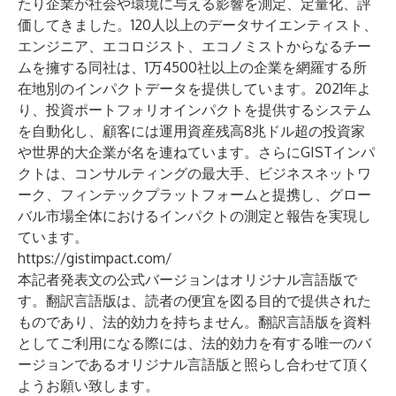
たり企業が社会や環境に与える影響を測定、定量化、評
価してきました。120人以上のデータサイエンティスト、
エンジニア、エコロジスト、エコノミストからなるチー
ムを擁する同社は、1万4500社以上の企業を網羅する所
在地別のインパクトデータを提供しています。2021年よ
り、投資ポートフォリオインパクトを提供するシステム
を自動化し、顧客には運用資産残高8兆ドル超の投資家
や世界的大企業が名を連ねています。さらにGISTインパ
クトは、コンサルティングの最大手、ビジネスネットワ
ーク、フィンテックプラットフォームと提携し、グロー
バル市場全体におけるインパクトの測定と報告を実現し
ています。
https://gistimpact.com/
本記者発表文の公式バージョンはオリジナル言語版で
す。翻訳言語版は、読者の便宜を図る目的で提供された
ものであり、法的効力を持ちません。翻訳言語版を資料
としてご利用になる際には、法的効力を有する唯一のバ
ージョンであるオリジナル言語版と照らし合わせて頂く
ようお願い致します。