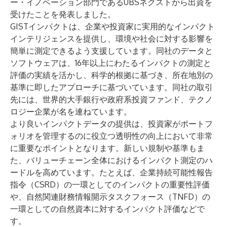
ー・イノベーション部門であるUBSネクストから出資を
受けたことを発表しました。
GISTインパクトは、企業や投資家に実用的なインパクト
インテリジェンスを提供し、環境や社会に対する影響を
簡単に測定できるよう支援しています。同社のデータと
ソフトウェアは、16年以上にわたるインパクトの測定と
評価の実績を活かし、科学的根拠に基づき、所在地別の
基準に即したアプローチに基づいています。同社の取引
先には、世界的大手銀行や政府系投資ファンド、テクノ
ロジー企業が名を連ねています。
より良いインパクトデータの提供は、投資家がポートフ
ォリオを管理するのに役立つ透明性の向上において非常
に重要なポイントとなります。新しい規制や基準もま
た、バリューチェーン全体におけるインパクト測定のハ
ードルを高めています。たとえば、企業持続可能性報告
指令（CSRD）の一環としてのインパクトの重要性評価
や、自然関連財務情報開示タスクフォース（TNFD）の
一環としての自然資本に対するインパクト評価などで
す。