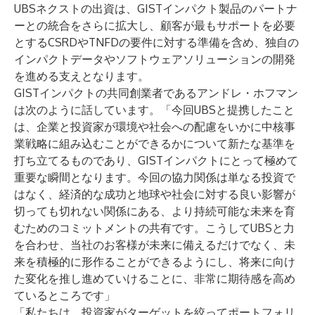
UBSネクストの出資は、GISTインパクト製品のパートナ
ーとの統合をさらに拡大し、顧客が最もサポートを必要
とするCSRDやTNFDの要件に対する準備を含め、独自の
インパクトデータやソフトウェアソリューションの開発
を進める支えとなります。
GISTインパクトの共同創業者であるアンドレ・ホフマン
は次のように話しています。「今回UBSと提携したこと
は、企業と投資家が環境や社会への配慮をいかに中核事
業戦略に組み込むことができるかについて新たな基準を
打ち立てるものであり、GISTインパクトにとって極めて
重要な瞬間となります。今回の協力関係は単なる投資で
はなく、経済的な成功と地球や社会に対する良い影響が
切っても切れない関係にある、より持続可能な未来を育
むためのコミットメントの共有です。こうしてUBSと力
を合わせ、当社のお客様が未来に備えるだけでなく、未
来を積極的に形作ることができるようにし、将来に向け
た変化を推し進めていけることに、非常に期待感を高め
ているところです」
「私たちは、投資家がターゲットを絞ってポートフォリ