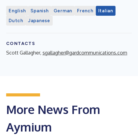
English
Spanish
German
French
Italian
Dutch
Japanese
CONTACTS
Scott Gallagher,
sgallagher@gardcommunications.com
More News From
Aymium