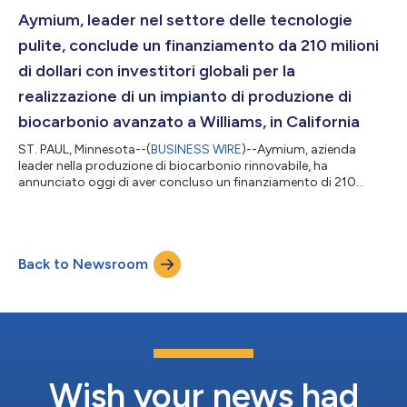
esistente di Aymium e aggiunge liquidità per eseguire le
iniziative di crescita a breve termine della società, compreso lo
Aymium, leader nel settore delle tecnologie
sviluppo di nuovi impianti pro...
pulite, conclude un finanziamento da 210 milioni
di dollari con investitori globali per la
realizzazione di un impianto di produzione di
biocarbonio avanzato a Williams, in California
ST. PAUL, Minnesota--(
BUSINESS WIRE
)--Aymium, azienda
leader nella produzione di biocarbonio rinnovabile, ha
annunciato oggi di aver concluso un finanziamento di 210
milioni di dollari per la costruzione di un impianto di produzione
di biocarbonio a Williams, in California. L'impianto consentirà il
primo utilizzo continuo su larga scala al mondo di biocarbonio
avanzato in sostituzione del carbone nella produzione di
Back to Newsroom
energia. L'uso del prodotto ottenuto dall'impianto di Williams
in sostituzione...
Wish your news had