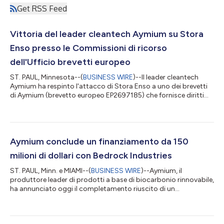
Get RSS Feed
Vittoria del leader cleantech Aymium su Stora
Enso presso le Commissioni di ricorso
dell'Ufficio brevetti europeo
ST. PAUL, Minnesota--(
BUSINESS WIRE
)--Il leader cleantech
Aymium ha respinto l'attacco di Stora Enso a uno dei brevetti
di Aymium (brevetto europeo EP2697185) che fornisce diritti
esclusivi di produzione, commercializzazione e utilizzo di
materiali a base biologica per le applicazioni di batterie
rinnovabili. Le Commissioni di ricorso dell'Ufficio brevetti
europeo in una sentenza hanno ritenuto "non convincenti" le
argomentazioni di Stora Enso presentate nella sede preposta e
Aymium conclude un finanziamento da 150
hanno concordato c...
milioni di dollari con Bedrock Industries
ST. PAUL, Minn. e MIAMI--(
BUSINESS WIRE
)--Aymium, il
produttore leader di prodotti a base di biocarbonio rinnovabile,
ha annunciato oggi il completamento riuscito di un
finanziamento quinquennale di 150 milioni di dollari, da una
società interamente controllata di Bedrock Industries
ManagementCo Inc. Il nuovo finanziamento rifinanzia il debito