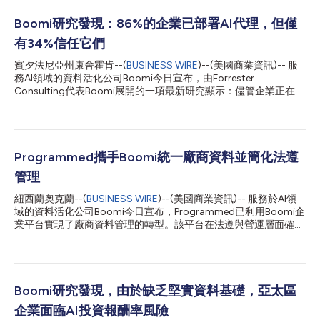
Boomi研究發現：86%的企業已部署AI代理，但僅
有34%信任它們
賓夕法尼亞州康舍霍肯--(
BUSINESS WIRE
)--(美國商業資訊)-- 服
務AI領域的資料活化公司Boomi今日宣布，由Forrester
Consulting代表Boomi展開的一項最新研究顯示：儘管企業正在迅
速採用AI代理，但信任度未能跟上雄心壯志的步伐。 Forrester針
對北美、歐洲和亞太地區的409名總監及以上等級IT及技術決策者
的調查顯示，86%的企業已經跨越AI代理的試行階段，但僅有34%
的受訪者表示信任其AI代理所採取的行動。在處於「代理混亂」狀
態（即在治理、整合、API/MCP管理等類別的營運準備度方面排名
Programmed攜手Boomi統一廠商資料並簡化法遵
後四分之一）的企業中，有77%仍在盲目推進生產部署，這使他們
管理
平均面臨高達210萬美元的額外成本風險，這些成本來自法遵罰
款、客戶流失、營運中斷以及返工。相較之下，具備「代理可控」
紐西蘭奧克蘭--(
BUSINESS WIRE
)--(美國商業資訊)-- 服務於AI領
能力（即準備度排名前四分之一）的企業則審慎且自信得多：55%
域的資料活化公司Boomi今日宣布，Programmed已利用Boomi企
的企業表示對其代理的行動和決策具有高度信心，而在「代理混
業平台實現了廠商資料管理的轉型。該平台在法遵與營運層面確立
亂」企業中，這一比例僅為22%。 Boomi董事長兼執行長Steve
了單一事實來源，減少了人工操作，並實現了對廠商全生命週期的
Lucas表示：「這項研究證實了我們在各地觀察到的現象：代理式
即時可視性。 Programmed是一家服務於澳大拉西亞地區的營
AI的信任問題本質上是資料問題。只有...
運、人員配置及維修服務供應商。公司為採礦、政府、教育和基礎
設施等主要行業的10,000多家客戶提供設施管理、物業維護、培
訓及勞動力解決方案。鑑於其業務規模龐大，廠商資訊已成為關鍵
Boomi研究發現，由於缺乏堅實資料基礎，亞太區
的營運基礎設施，而由於資訊分散在各個業務部門和應用程式中，
企業面臨AI投資報酬率風險
微小的資料問題往往會迅速演變成業務風險。Programmed希望在