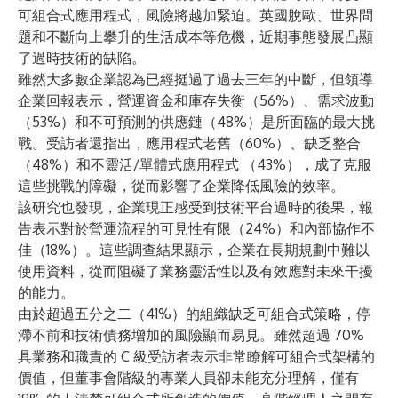
可組合式應用程式，風險將越加緊迫。英國脫歐、世界問
題和不斷向上攀升的生活成本等危機，近期事態發展凸顯
了過時技術的缺陷。
雖然大多數企業認為已經挺過了過去三年的中斷，但領導
企業回報表示，營運資金和庫存失衡（56%）、需求波動
（53%）和不可預測的供應鏈（48%）是所面臨的最大挑
戰。受訪者還指出，應用程式老舊（60%）、缺乏整合
（48%）和不靈活/單體式應用程式 （43%），成了克服
這些挑戰的障礙，從而影響了企業降低風險的效率。
該研究也發現，企業現正感受到技術平台過時的後果，報
告表示對於營運流程的可見性有限（24%）和內部協作不
佳（18%）。這些調查結果顯示，企業在長期規劃中難以
使用資料，從而阻礙了業務靈活性以及有效應對未來干擾
的能力。
由於超過五分之二（41%）的組織缺乏可組合式策略，停
滯不前和技術債務增加的風險顯而易見。雖然超過 70%
具業務和職責的 C 級受訪者表示非常瞭解可組合式架構的
價值，但董事會階級的專業人員卻未能充分理解，僅有