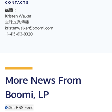
CONTACTS
媒體：
Kristen Walker
全球企業傳播
kristenwalker@boomi.com
+1-415-613-8320
More News From
Boomi, LP
Get RSS Feed