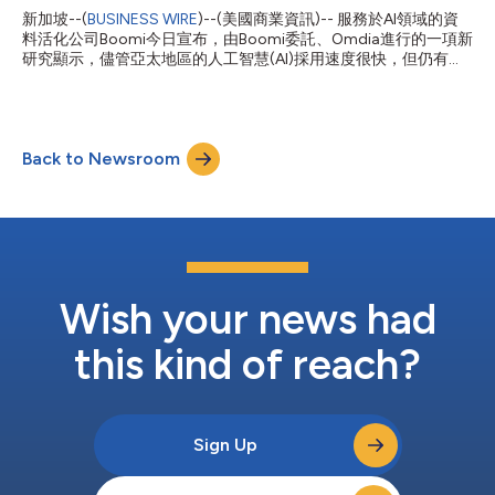
其建築與設施管理業務中，對超過18,000家活躍廠商的管理工作
新加坡--(
BUSINESS WIRE
)--(美國商業資訊)-- 服務於AI領域的資
能夠實現更高水準的一致性。 在缺乏單一事實來源的情況下，廠
料活化公司Boomi今日宣布，由Boomi委託、Omdia進行的一項新
商篩選過程變得異常繁瑣，不同業務部門之間往往會重複進行法遵
研究顯示，儘管亞太地區的人工智慧(AI)採用速度很快，但仍有大
檢查。為了在企業範圍內建立廠商資訊的統一視圖，Programmed
量企業缺乏實現可衡量投資報酬率(ROI)所需的資料架構。 Omdia
決定搭建一個集中式廠商管理系統，並選用Rapid Global作為其廠
針對澳洲、紐西蘭、新加坡、馬來西亞和菲律賓的1100多名資深
商入駐與法遵平台。 Programmed採購主...
技術和業務決策者進行的這項調查發現，74%的企業已在積極展
開AI計畫。九成的受訪者認為，AI賦能的自動化將在兩到三年內顯
Back to Newsroom
著重塑其業務流程。 儘管普及動力強勁，但目前只有46%的企業
採用了以平台為主導的整合方法，這彰顯了AI雄心與執行能力之間
的差距正在擴大。與此同時，近四分之一的企業表示，它們無法有
效衡量AI計畫的成功與否，這在評估投資報酬率時是一個關鍵的缺
口。 Boomi亞太及日本地區技術長David Irecki表示：「亞太區企
業正在快速推進AI，但研究顯示，許多企業似乎仍將AI視為更廣泛
技術支出的延伸，而不是一項策略性的業務轉型計畫。採用AI與實
現投資報酬率之間的差距源于一個根本問題：薄弱的資料基礎。如
Wish your news had
果沒有統一的整合、治理和資料品質架構，每一...
this kind of reach?
Sign Up