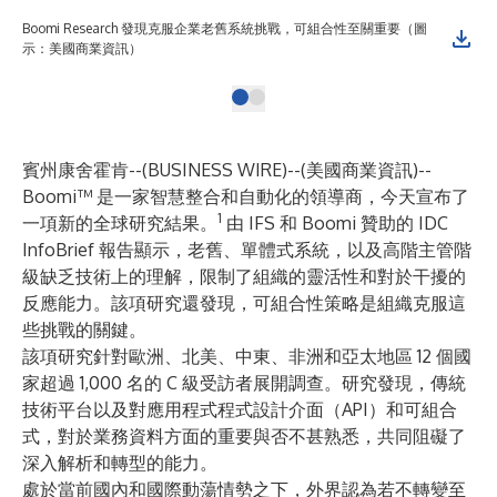
Boomi Research 發現克服企業老舊系統挑戰，可組合性至關重要（圖
示：美國商業資訊）
賓州康舍霍肯--(
BUSINESS WIRE
)--
(美國商業資訊)--
Boomi
™ 是一家智慧整合和自動化的領導商，今天宣布了
1
一項新的全球研究結果。
由 IFS 和 Boomi 贊助的 IDC
InfoBrief 報告顯示，老舊、單體式系統，以及高階主管階
級缺乏技術上的理解，限制了組織的靈活性和對於干擾的
反應能力。該項研究還發現，可組合性策略是組織克服這
些挑戰的關鍵。
該項研究針對歐洲、北美、中東、非洲和亞太地區 12 個國
家超過 1,000 名的 C 級受訪者展開調查。研究發現，傳統
技術平台以及對應用程式程式設計介面（API）和可組合
式，對於業務資料方面的重要與否不甚熟悉，共同阻礙了
深入解析和轉型的能力。
處於當前國內和國際動蕩情勢之下，外界認為若不轉變至