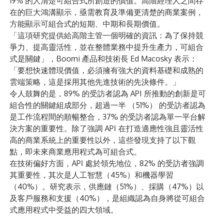
19% 的人清楚可組合式所創造的價值。高階經理人之間存
在的巨大鴻溝顯示，亟需教育及準備更清楚的商業案例，
方能顯示可組合式的短期、中期和長期價值。
「這項研究提供給高階主管一個明確的資訊：為了保持競
爭力、提高靈活性，並在整體業務中提升生產力，可組合
式是關鍵」，Boomi 產品和技術長 Ed Macosky 表示：
「要想快速體現價值，必須擁有強大的資料基礎和成熟的
雲端策略，這是採用其他先進技術的先決條件。」
令人鼓舞的是，89% 的受訪者認為 API 所推動的創新是可
組合性的關鍵組成部分，超過一半 （51%） 的受訪者認為
是工作流程間的順暢整合，37% 的受訪者認為單一平台解
決方案的重要性。除了強調 API 在打造適應性強且靈活性
高的商業系統上的重要性以外，這些發現支持了以下觀
點，即未來商業應用程式為可組合式。
在技術偏好方面，API 處於領先地位，82% 的受訪者強調
其重要性，其次是人工智慧（45%）和機器學習
（40%）。研究表示，供應鏈（51%）、採購（47%）以
及客戶服務和支援（40%），是組織認為自身將從可組合
式應用程式中受益的四大領域。