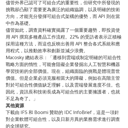
儘管外界已認可了可組合式的重要性，但研究中所發現的
挑戰卻凸顯了需要更為廣泛的組織協調，以及明確的技術
方向，才能充分發揮可組合式架構的優勢，而 API 則在當
中作為基礎。
儘管如此，調查資料確實揭露了一個重要趨勢，即投資使
用 API 撰寫多種產品工作流程。22% 的受訪者表示正積極
採用這種方法，而這也反映出善用 API 整合各式系統和應
用程式，以推動效率和創新並減少浪費。
Macosky 總結表示：「遷移到雲端或制定明確的可組合性
戰略方面的惰性，可能會阻礙企業發掘出人工智慧和機器
學習技術的全部價值。現在，組織面臨的挑戰是體現普世
價值。但是企業必須克服相當大的障礙，例如在高階主管
對於可組合性價值缺乏理解，以及雲端發展進度不佳。也
因此，資訊長和技術長成為可組合性的主要擁護者，也就
不足為奇了。」
其他資源
下載由 IFS 和 Boomi 贊助的
IDC InfoBrief，這是一項針
對企業軟體可組合性，以及日新月異的業務需求進行調查
的全球研究。