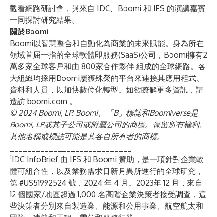
觀看
網路研討會
，與來自 IDC、Boomi 和 IFS 的演講嘉賓
一同探討研究結果。
關於Boomi
Boomi以智慧整合和自動化為商業的未來賦能。身為所在
領域首屈一指的全球軟體即服務(SaaS)公司，Boomi擁有2
萬多家全球客戶和由
800家合作夥伴
組成的全球網路。各
大組織均採用Boomi屢獲殊榮的平台來連接其應用程式、
資料和人員，以加快數位化轉型。如欲瞭解更多資訊，請
造訪
boomi.com
。
© 2024 Boomi, LP. Boomi、「B」標誌和Boomiverse是
Boomi, LP或其子公司或附屬公司的商標。保留所有權利。
其他名稱或標誌可能是其各自所有者的商標。
____________________________
1
IDC InfoBrief 由 IFS 和 Boomi 贊助，是一項針對企業軟
體可組合性，以及業務需求日新月異所進行的全球研究，
第 #US51992524 號，2024 年 4 月。2023年 12 月，來自
12 個國家/地區超過 1,000 名高階企業決策者接受調查，這
些決策者分別來自製造業、能源和公用事業、航空航太和