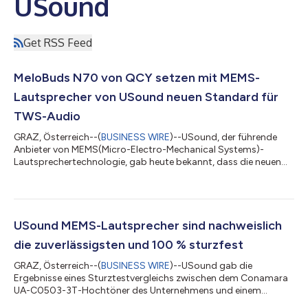
USound
Get RSS Feed
MeloBuds N70 von QCY setzen mit MEMS-
Lautsprecher von USound neuen Standard für
TWS-Audio
GRAZ, Österreich--(
BUSINESS WIRE
)--USound, der führende
Anbieter von MEMS(Micro-Electro-Mechanical Systems)-
Lautsprechertechnologie, gab heute bekannt, dass die neuen
QCY MeloBuds N70 mit seinen MEMS-Lautsprechern
ausgestattet sind. Das markiert den Eintritt der MEMS-
Lautsprecher mit hochauflösendem, verzerrungsfreiem Klang in
den Mainstream-Verbrauchermarkt für Audioprodukte. In den
MeloBuds N70 von QCY werden durch die Integration des Dual-
USound MEMS-Lautsprecher sind nachweislich
Core-Akustiksystems von QCY ein ringförmiger dynamisc...
die zuverlässigsten und 100 % sturzfest
GRAZ, Österreich--(
BUSINESS WIRE
)--USound gab die
Ergebnisse eines Sturztestvergleichs zwischen dem Conamara
UA-C0503-3T-Hochtöner des Unternehmens und einem
Standard-Balanced-Armature-Hochtöner (BA) bekannt. Die