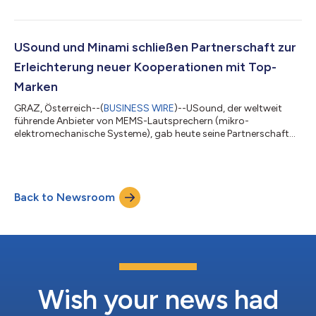
Conamara-Lautsprecher von USound wurden 20 Mal
hintereinander aus einer Höhe von 150 cm auf einen
Asphaltbetonboden fallen gelassen und blieben unversehrt, was
einer bemerkenswerten Überlebensrate von 100 % entspricht.
USound und Minami schließen Partnerschaft zur
Die Conamara-Mikrolautsprecher blieben in Bezug auf die
Erleichterung neuer Kooperationen mit Top-
harmonische...
Marken
GRAZ, Österreich--(
BUSINESS WIRE
)--USound, der weltweit
führende Anbieter von MEMS-Lautsprechern (mikro-
elektromechanische Systeme), gab heute seine Partnerschaft
mit Minami Acoustics Limited bekannt, dem namhaften Original
Design Manufacturer (ODM), der sich auf Akustiktechnologie
spezialisiert hat. Gemeinsam werden die beiden Unternehmen
die Integration der patentierten MEMS-Technologie von
Back to Newsroom
USound durch führende Marken weiter erleichtern. Minami ist ein
führender Hersteller von Audioprodukten...
Wish your news had