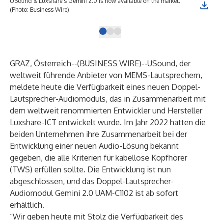
USound & Luxshare's Gemini 2.0 is now available on the market.
USo
(Photo: Business Wire)
(Ph
GRAZ, Österreich--(
BUSINESS WIRE
)--
USound
, der
weltweit führende Anbieter von MEMS-Lautsprechern,
meldete heute die Verfügbarkeit eines neuen Doppel-
Lautsprecher-Audiomoduls, das in Zusammenarbeit mit
dem weltweit renommierten Entwickler und Hersteller
Luxshare-ICT entwickelt wurde. Im Jahr 2022 hatten die
beiden Unternehmen ihre Zusammenarbeit bei der
Entwicklung einer neuen Audio-Lösung bekannt
gegeben, die alle Kriterien für kabellose Kopfhörer
(TWS) erfüllen sollte. Die Entwicklung ist nun
abgeschlossen, und das Doppel-Lautsprecher-
Audiomodul Gemini 2.0 UAM-C1102 ist ab sofort
erhältlich.
“Wir geben heute mit Stolz die Verfügbarkeit des