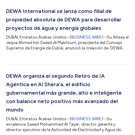
DEWA International se lanza como filial de
propiedad absoluta de DEWA para desarrollar
proyectos de agua y energía globales
DUBÁI, Emiratos Árabes Unidos--(
BUSINESS WIRE
)--Su Alteza el
Jeque Ahmed bin Saeed Al Maktoum, presidente del Consejo
Supremo de Energía de Dubái, anunció la creación de ‘DEWA
International’, una filial de propiedad absoluta de Dubai
Electricity and Water Authority (DEWA). El objetivo de la
empresa es desarrollar proyectos de energía convencional y
limpia en todo el mundo y exportar el exitoso modelo de
infraestructura de energía y agua de Dubái a mercados
DEWA organiza el segundo Retiro de IA
globales. Su Alteza el Jeque Ahmed bin...
Agéntica en Al Shera’a, el edificio
gubernamental más grande, alto e inteligente
con balance neto positivo más avanzado del
mundo
DUBÁI, Emiratos Árabes Unidos--(
BUSINESS WIRE
)--Su
excelencia Saeed Mohammed Al Tayer, director gerente y
director ejecutivo de la Autoridad de Electricidad y Agua de