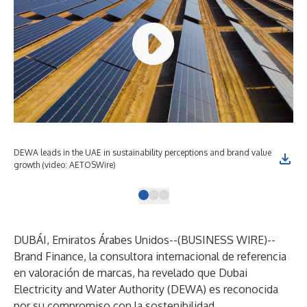
DEWA leads in the UAE in sustainability perceptions and brand value
DEW
growth (video: AETOSWire)
gro
DUBÁI, Emiratos Árabes Unidos--(
BUSINESS WIRE
)--
Brand Finance, la consultora internacional de referencia
en valoración de marcas, ha revelado que Dubai
Electricity and Water Authority (DEWA) es reconocida
por su compromiso con la sostenibilidad