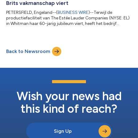
Brits vakmanschap viert
PETERSFIELD, Engeland--(
BUSINESS WIRE
)--Terwijl de
productiefaciliteit van The Estée Lauder Companies (NYSE: EL)
in Whitman haar 60-jarig jubileum viert, heeft het bedrijf
vandaag een strategische investering aangekondigd. Deze
investering zal het Britse productienetwerk versterken en
daarmee het al lang bestaande engagement van het bedrijf
voor Brits vakmanschap, innovatie en groei op het gebied van
Back to Newsroom
prestigieuze parfums verder benadrukken. Whitman werd
opgericht in 1966 en vormt een strategisc...
Wish your news had
this kind of reach?
Sign Up