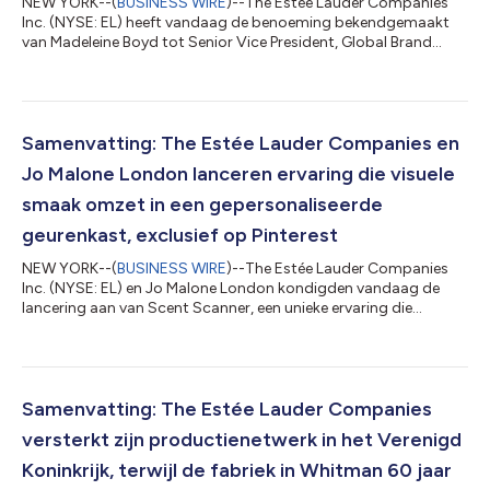
NEW YORK--(
BUSINESS WIRE
)--The Estée Lauder Companies
Inc. (NYSE: EL) heeft vandaag de benoeming bekendgemaakt
van Madeleine Boyd tot Senior Vice President, Global Brand
Communications, met ingang van 20 juli 2026. Als onderdeel
van de voortdurende inspanningen van het bedrijf om de band
tussen zijn merken en de consumenten te versterken, gaat
mevrouw Boyd een nieuw geïntegreerd Global Brand
Communications-team opzetten en leiden. In deze functie wil zij
Samenvatting: The Estée Lauder Companies en
de diverse portfolio van het bedrijf kra...
Jo Malone London lanceren ervaring die visuele
smaak omzet in een gepersonaliseerde
geurenkast, exclusief op Pinterest
NEW YORK--(
BUSINESS WIRE
)--The Estée Lauder Companies
Inc. (NYSE: EL) en Jo Malone London kondigden vandaag de
lancering aan van Scent Scanner, een unieke ervaring die
exclusief op Pinterest beschikbaar is en in de VS en Frankrijk
wordt uitgerold. De ervaring vertaalt de visuele voorkeuren die
mensen via hun Pinterest boards lieten blijken in
gepersonaliseerde geuraanbevelingen van Jo Malone London.
Gebaseerd op het succes van Jo Malone London's AI Scent
Samenvatting: The Estée Lauder Companies
Advisor, geïntroduceerd in 2025, biedt S...
versterkt zijn productienetwerk in het Verenigd
Koninkrijk, terwijl de fabriek in Whitman 60 jaar