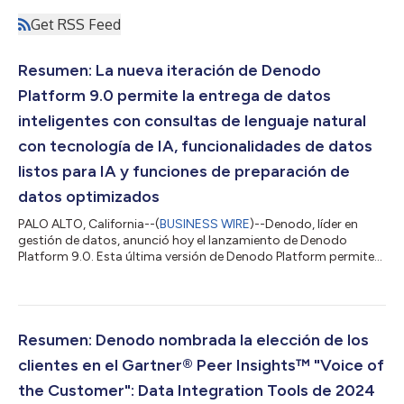
Get RSS Feed
Resumen: La nueva iteración de Denodo
Platform 9.0 permite la entrega de datos
inteligentes con consultas de lenguaje natural
con tecnología de IA, funcionalidades de datos
listos para IA y funciones de preparación de
datos optimizados
PALO ALTO, California--(
BUSINESS WIRE
)--Denodo, líder en
gestión de datos, anunció hoy el lanzamiento de Denodo
Platform 9.0. Esta última versión de Denodo Platform permite
la entrega de datos inteligentes a través de soporte con
tecnología de IA para consultas realizadas en lenguaje natural,
lo que elimina la necesidad de saber SQL. También tiene la
capacidad de ofrecer modelos de lenguaje de gran tamaño
(LLM) con datos regulados en tiempo real de toda la empresa,
Resumen: Denodo nombrada la elección de los
para permitir generación mejo...
clientes en el Gartner® Peer Insights™ "Voice of
the Customer": Data Integration Tools de 2024