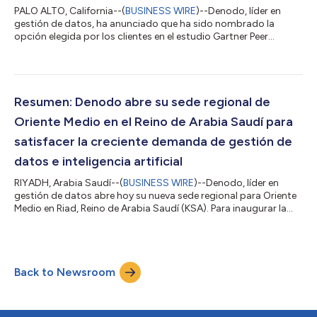
PALO ALTO, California--(
BUSINESS WIRE
)--Denodo, líder en
gestión de datos, ha anunciado que ha sido nombrado la
opción elegida por los clientes en el estudio Gartner Peer
Insights "Voice of the Customer": Data Integration Tools, de 24
de mayo de 2024. Con una puntuación global de 4,6 sobre 5*,
Denodo es uno de los cuatro únicos proveedores que han sido
nombrados Elección del Cliente para 2024, y es el único
proveedor que ha sido reconocido durante cuatro años
Resumen: Denodo abre su sede regional de
consecutivos. El comunicado en el i...
Oriente Medio en el Reino de Arabia Saudí para
satisfacer la creciente demanda de gestión de
datos e inteligencia artificial
RIYADH, Arabia Saudí--(
BUSINESS WIRE
)--Denodo, líder en
gestión de datos abre hoy su nueva sede regional para Oriente
Medio en Riad, Reino de Arabia Saudí (KSA). Para inaugurar la
oficina, Denodo lanza su primer "Denodo Data Day" con Su
Alteza la Dra. Shaikha Dheya Bint Ebrahim Al Khalifa y delegados
de Google Cloud, entre otros, como ponentes invitados. El
comunicado en el idioma original es la versión oficial y
Back to Newsroom
autorizada del mismo. Esta traducción es solamente un medio
de ayuda y deberá ser...