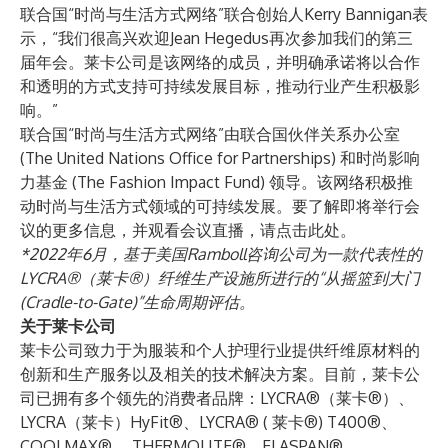
联合国“时尚与生活方式网络”联合创始人Kerry Bannigan表
示，“我们很高兴欢迎Jean Hegedus再次参加我们的第三
届年会。莱卡公司是该网络的成员，并明确承诺将以合作
和透明的方式支持可持续发展目标，推动行业产生积极影
响。”
联合国“时尚与生活方式网络”由联合国伙伴关系办公室
(The United Nations Office for Partnerships) 和时尚影响
力基金 (The Fashion Impact Fund) 领导。该网络积极推
动时尚与生活方式领域的可持续发展。要了解即将举行会
议的更多信息，并观看会议直播，
请点击此处
。
*2022年6月，基于美国Ramboll咨询公司为一款代表性的
LYCRA®（莱卡®）纤维生产设施所进行的“从摇篮到大门
(Cradle-to-Gate)”生命周期评估。
关于莱卡公司
莱卡公司致力于为服装和个人护理行业提供纤维原材料的
创新和生产服务以及相关的技术解决方案。目前，莱卡公
司已拥有多个领先的消费者品牌：LYCRA®（莱卡®）、
LYCRA（莱卡）HyFit®、LYCRA® ( 莱卡®) T400®、
COOLMAX®、 THERMOLITE®、ELASPAN®、