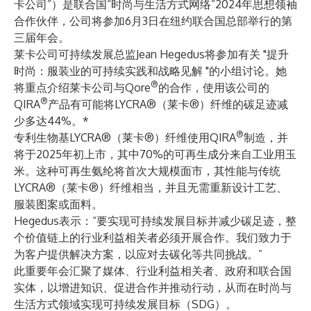
卡公司”）是
联合国“时尚与生活方式网络”
2024年思想领袖
合作伙伴，公司将参加6月3日在纽约联合国总部举行的第
三届年会。
莱卡公司可持续发展总监Jean Hegedus将参加有关 "提升
时尚：服装业的可持续实践和战略见解 "的小组讨论。她
®
将重点介绍莱卡公司与Qore
的合作，使用该公司的
®
QIRA
产品有可能将LYCRA®（莱卡®）纤维的碳足迹减
少多达44%。*
®
专利生物基LYCRA®（莱卡®）纤维使用QIRA
制造，并
将于2025年初上市，其中70%的可再生成分来自工业用玉
米。这种可再生氨纶将首次大规模面市，其性能与传统
LYCRA®（莱卡®）纤维相当，并且无需重新设计工艺、
服装图案或面料。
Hegedus表示：“要实现可持续发展目标并减少碳足迹，整
个价值链上的行业利益相关者必须开展合作。我们致力于
为客户提供解决方案，以应对去碳化等共同挑战。”
此重要年会汇聚了媒体、行业利益相关者、政府和联合国
实体，以增进知识、促进合作并推动行动，从而在时尚与
生活方式领域实现可持续发展目标（SDG）。