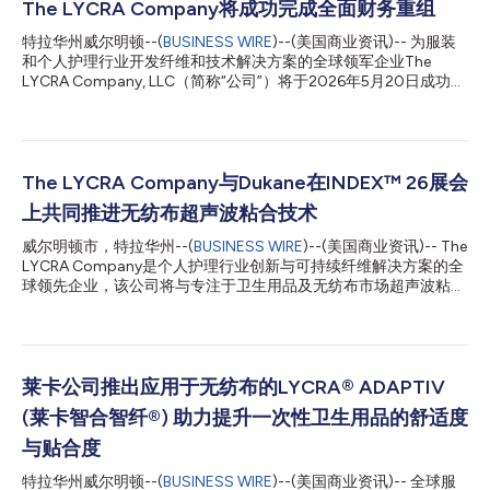
The LYCRA Company将成功完成全面财务重组
特拉华州威尔明顿--(
BUSINESS WIRE
)--(美国商业资讯)-- 为服装
和个人护理行业开发纤维和技术解决方案的全球领军企业The
LYCRA Company, LLC（简称“公司”）将于2026年5月20日成功完
成其全面财务重组流程，并退出美国破产法第11章(Chapter 11)破
产保护程序。 The LYCRA Company已建立起稳固的资本结构，这
将使公司能够通过在创新、客户伙伴关系和全球运营方面的投资，
继续推进其增长战略。通过此次全面的重组流程，公司将获得显著
提升的财务灵活性和更强健的资产负债表，以支持长期增长。公司
The LYCRA Company与Dukane在INDEX™ 26展会
已累计削减超过12亿美元的长期债务总额，并将获得超过7500万
上共同推进无纺布超声波粘合技术
美元的新增资金投资。在整个重组过程中，公司各项业务正常运
转，始终履行对员工、客户及供应商的各项承诺。 The LYCRA
威尔明顿市，特拉华州--(
BUSINESS WIRE
)--(美国商业资讯)-- The
Company将获得新股权所有者的支持。新股东均为具备全球影响
LYCRA Company是个人护理行业创新与可持续纤维解决方案的全
力的投资组合基金，且长期投资于公司的证券。他们共同为公司、
球领先企业，该公司将与专注于卫生用品及无纺布市场超声波粘合
产品以及旗下品牌带来了丰富的经验与坚定的承诺，并致力于通过
技术的制造商Dukane携手，在5月19日至22日于瑞士日内瓦举办
对公司未来成功的投资，延续重组过程中的良好势头。 公司首席
的INDEX™ 26展会上，展示双方最新联合研发的超声波粘合技术成
财务官Dean Williams已被任...
果。 自2014年以来，两家公司一直通力合作，致力于推进超声波
粘合解决方案，帮助纸尿裤制造商在提升产品柔软度、贴合度和性
能的同时，降低能耗、减少材料浪费并节省维护成本。超声波粘合
莱卡公司推出应用于无纺布的LYCRA® ADAPTIV
技术可在两层无纺布之间形成粘合通道，无需使用粘合剂即可机械
(莱卡智合智纤®) 助力提升一次性卫生用品的舒适度
固定弹性纤维。Dukane的专利旋转式和刚性超声波粘合系统通过
向无纺布基材传递精确控制的超声波能量，实现了高速、无粘合剂
与贴合度
的组装。 LYCRA FUSION™纤维最初是为了防止丝袜勾丝形成脱线
特拉华州威尔明顿--(
BUSINESS WIRE
)--(美国商业资讯)-- 全球服
而开发的，如今可在超声波粘合过程中与无纺布层融合。其包芯结