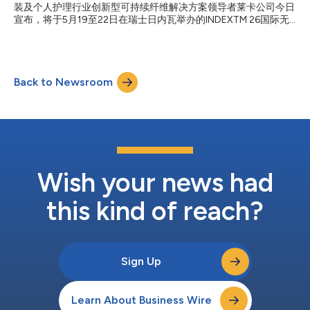
装及个人护理行业创新型可持续纤维解决方案领导者莱卡公司今日
构能与周围材料融合，增强超声波粘合强度，并提供卓越的纱线回
宣布，将于5月19至22日在瑞士日内瓦举办的INDEXTM 26国际无
弹性能。当该纤维与Dukane的先进超声波粘合模块配合使用时，
纺布展览会 (INDEXTM 26) 上，正式全球发布应用于无纺布的
制造商不仅能实现精准的弹性纤维定位、提升粘合完整性...
LYCRA® ADAPTIV (莱卡智合智纤®)。 这款已获得全球主流服饰品
牌认可的突破性弹性纤维，如今为婴儿纸尿裤、一次性卫生用品、
成人轻失禁用品及女性护理用品，开启舒适、贴合、高性能全新时
Back to Newsroom
代。 LYCRA® ADAPTIV (莱卡智合智纤®) 专为解决个人护理卫生用
品尚未被满足的核心需求而研发。基于莱卡公司的专项调研，核心
痛点包含：贴合灵活性、保形性、动态舒适性、穿脱便捷性及不易
移位的功能需求。该纤维拥有革命性的聚合物配方，使其能够随人
体身形自适应变化，具备轻柔舒展弹力，提升穿着舒适度；稳定贴
合，有效减少渗漏风险；尺码包容性更强，适配更多身型人群；方
便使用者及护理人员穿脱；同时降低局部束缚性压迫，减少肌肤勒
痕或红印产生。 莱卡集团产品执行副总裁Doug Kelliher表
Wish your news had
示：“LYCRA® ADAPTIV (...
this kind of reach?
Sign Up
Learn About Business Wire