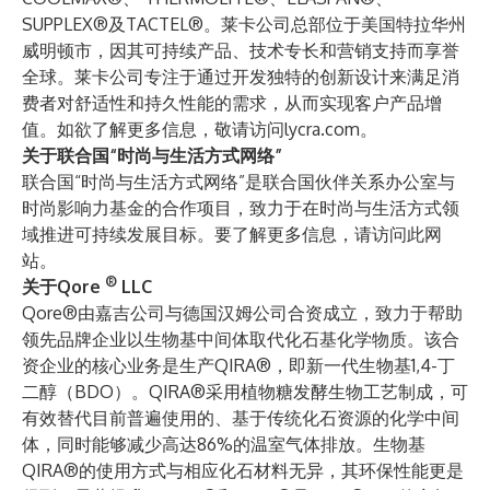
SUPPLEX®及TACTEL®。莱卡公司总部位于美国特拉华州
威明顿市，因其可持续产品、技术专长和营销支持而享誉
全球。莱卡公司专注于通过开发独特的创新设计来满足消
费者对舒适性和持久性能的需求，从而实现客户产品增
值。如欲了解更多信息，敬请访问lycra.com。
关于联合国“时尚与生活方式网络”
联合国“时尚与生活方式网络”是联合国伙伴关系办公室与
时尚影响力基金的合作项目，致力于在时尚与生活方式领
域推进可持续发展目标。要了解更多信息，
请访问此网
站
。
®
关于Qore
LLC
Qore®由嘉吉公司与德国汉姆公司合资成立，致力于帮助
领先品牌企业以生物基中间体取代化石基化学物质。该合
资企业的核心业务是生产QIRA®，即新一代生物基1,4-丁
二醇（BDO）。QIRA®采用植物糖发酵生物工艺制成，可
有效替代目前普遍使用的、基于传统化石资源的化学中间
体，同时能够减少高达86%的温室气体排放。生物基
QIRA®的使用方式与相应化石材料无异，其环保性能更是