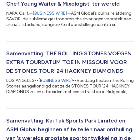
Chef Young Waiter & Mixologist' ter wereld
NAPA, Calif.--(
BUSINESS WIRE
)--ASM Global’s culinaire afdeling
SAVOR, die sublieme gastronomische ervaringen voorstelt aan
arena's, stadions, congres-/tentoonstellingencentra en
plaatsen waar podiumkunsten worden opgevoerd die als de
meest prestigieuze ter wereld gelden, heeft de nationale
winnaars bekendgemaakt van de Amerikaanse ronde van de
enige wedstrijd ter wereld voor jong talent op gebied van
gastronomie en catering. Thomas Mendel, chef-kok bij Hamel
Samenvatting: THE ROLLING STONES VOEGEN
Winery, Jaclyn Bisantz, serveerster...
EXTRA TOURDATUM TOE IN MISSOURI VOOR
DE STONES TOUR ‘24 HACKNEY DIAMONDS
LOS ANGELES--(
BUSINESS WIRE
)--Vandaag hebben The Rolling
Stones aangekondigd dat ze de STONES TOUR ’24 HACKNEY
DIAMONDS zullen uitbreiden met een extra stop in Ridgedale,
Missouri, op 21 juli in de Thunder Ridge Nature Arena. Tickets
zijn te koop op vrijdag 31 mei 2024 vanaf 10:00 uur lokale tijd.
Voor ticketinformatie kunt u terecht op
www.rollingstones.com. Mick, Keith en Ronnie zijn vorige maand
begonnen aan hun langverwachte tournee in Houston, Texas en
Samenvatting: Kai Tak Sports Park Limited en
hebben hun legendarische show naar st...
ASM Global beginnen af te tellen naar onthulling
van 's werelds grootste sportontwikkeling in de