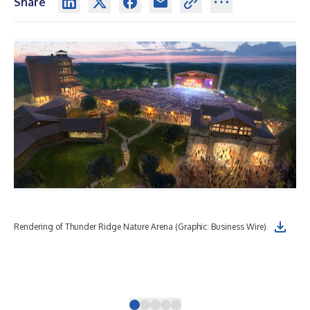
Share
Rol
Rendering of Thunder Ridge Nature Arena (Graphic: Business Wire)
rel
(le