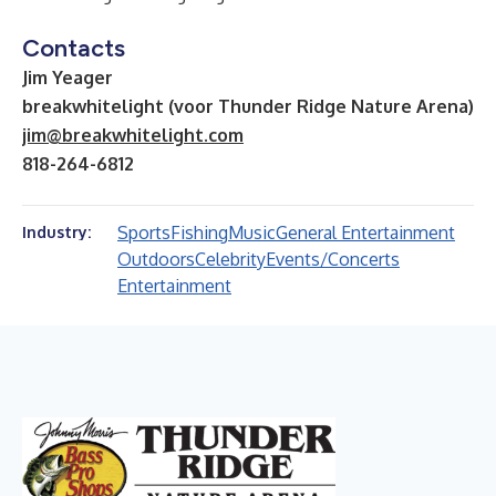
Contacts
Jim Yeager
breakwhitelight (voor Thunder Ridge Nature Arena)
jim@breakwhitelight.com
818-264-6812
Sports
Fishing
Music
General Entertainment
Industry:
Outdoors
Celebrity
Events/Concerts
Entertainment