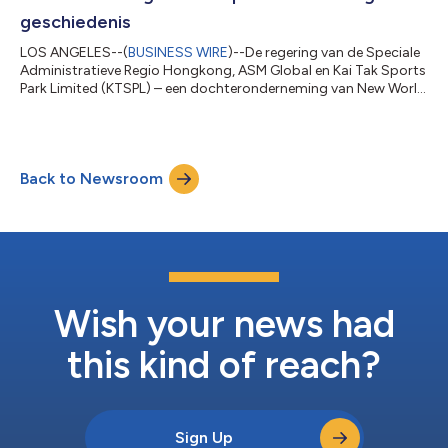
geschiedenis
LOS ANGELES--(
BUSINESS WIRE
)--De regering van de Speciale
Administratieve Regio Hongkong, ASM Global en Kai Tak Sports
Park Limited (KTSPL) – een dochteronderneming van New World
Development – hebben als onderdeel van een meerjarige
strategie een late wintertestperiode voor Kai Tak
aangekondigd. Dit markeert het hoogtepunt van een bijna tien
jaar lang recordproject van $ 4 miljard dat het beste sport-,
Back to Newsroom
recreatie- en entertainmentcomplex op aarde creëert. ASM
Global, als hoofdexploitant, is al m...
Wish your news had
this kind of reach?
Sign Up