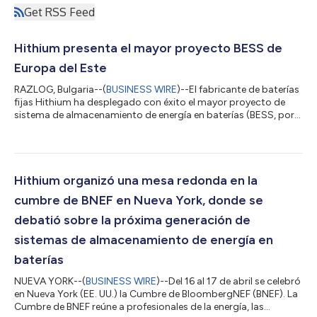
Get RSS Feed
Hithium presenta el mayor proyecto BESS de
Europa del Este
RAZLOG, Bulgaria--(
BUSINESS WIRE
)--El fabricante de baterías
fijas Hithium ha desplegado con éxito el mayor proyecto de
sistema de almacenamiento de energía en baterías (BESS, por
sus siglas en inglés) de Europa del Este hasta la fecha, con una
capacidad de 55 MWh. Este proyecto de energía solar más
almacenamiento fue realizado íntegramente por la empresa de
ingeniería, contratación y construcción Solarpro, en Razlog, al
sudoeste de Bulgaria, donde se encuentra emplazado el
Hithium organizó una mesa redonda en la
proyecto. La nueva i...
cumbre de BNEF en Nueva York, donde se
debatió sobre la próxima generación de
sistemas de almacenamiento de energía en
baterías
NUEVA YORK--(
BUSINESS WIRE
)--Del 16 al 17 de abril se celebró
en Nueva York (EE. UU.) la Cumbre de BloombergNEF (BNEF). La
Cumbre de BNEF reúne a profesionales de la energía, las