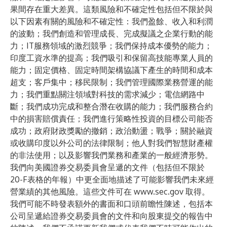
果間存在重大差異。這類風險和不確定性包括但不限於與
以下因素有關的風險和不確定性：我們盈餘、收入和利潤
的波動；我們創造和管理成長、完成擬議之企業行動的能
力；IT服務領域的激烈競爭；我們保持成本優勢的能力；
印度工資水準的提高；我們吸引和保留高技能專業人員的
能力；固定價格、固定時間架構協議下產生的時間和成本
超支；客戶集中；移民限制；我們管理國際業務營運的能
力；我們重點關注領域對科技的需求減少；電信網路中
斷；我們成功完成和整合潛在收購的能力；我們服務合約
中的損害賠償責任；我們進行策略性投資的目標公司能否
成功；政府財政獎勵的撤銷；政治動盪；戰爭；關於融資
或收購印度以外公司的法律限制；他人對我們智慧財產權
的非法使用；以及影響我們業務和產業的一般經濟形勢。
我們向美國證券交易委員會呈遞的文件（包括但不限於
20-F表格的年報）中更全面地描述了可能影響我們未來經
營業績的其他風險。這些文件可在
www.sec.gov
取得。
我們可能不時發表額外的書面和口頭前瞻性陳述，包括本
公司呈遞給證券交易委員會的文件和向股東提交的報告中