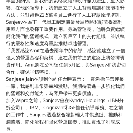
牢固的關係，對我們的策略思維和執行能力產生了重大影
響。在他的領導下，我們建立了人工智慧培訓和技能提升
方法，並對超過22.5萬名員工進行了人工智慧原理培訓。
Sanjeev在為下一代員工制定職業發展策略和顯著提高利
用率方面也發揮了重要作用。身為營運長，他將負責繼續
簡化我們的營運模式，建立客戶至上的交付組織，並以執
行的嚴格性和速度為重點推動卓越營運。
「我要感謝Amit在過去兩年中的領導，感謝他建立了一個
強大的營運基礎和架構，這在我們前進的道路上將發揮寶
貴作用。Amit將在公司留任到5月底，與Sanjeev和我密切
合作，確保平穩轉換。」
Sanjeev Jain
在談到他的任命時表示：「能夠擔任營運長
一職，我感到非常榮幸和激動。我期待著進一步強化我們
的營運和交付能力，為客戶帶來更多價值。」
加入Wipro之前，Sanjeev曾在Kyndryl Holdings（IBM分
拆公司）、IBM、Cognizant和GE擔任領導職務。在之前
的工作中，Sanjeev透過整合端對端人才供應鏈、推動利
潤擴增、簡化流程和強化營運節奏，推動實現了利潤成
長。