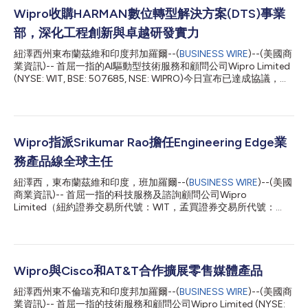
Wipro收購HARMAN數位轉型解決方案(DTS)事業
部，深化工程創新與卓越研發實力
紐澤西州東布蘭茲維和印度邦加羅爾--(
BUSINESS WIRE
)--(美國商
業資訊)-- 首屈一指的AI驅動型技術服務和顧問公司Wipro Limited
(NYSE: WIT, BSE: 507685, NSE: WIPRO)今日宣布已達成協議，將
收購Samsung旗下公司HARMAN的數位轉型解決方案(DTS)事業
部。該交易將加快Wipro交付下一代工程研發(ER&D)服務的使命。
根據該協議，交易完成後，美洲、歐洲和亞洲地區的5600多名
DTS員工（包括核心領導層）將加入Wipro。此次收購尚需獲得主
管機關核准，可望於2025年12月31日前完成。 Wipro Limited執行
Wipro指派Srikumar Rao擔任Engineering Edge業
長兼董事總經理Srini Pallia表示：「歡迎DTS加入Wipro大家庭，
務產品線全球主任
這是我們轉型旅程中的關鍵一步。他們的工程專業知識與Wipro以
顧問為導向、AI驅動的能力相結合，將顯著提升我們為客戶創造的
紐澤西，東布蘭茲維和印度，班加羅爾--(
BUSINESS WIRE
)--(美國
價值。DTS在高成長產業和策略市場的強大影響力與我們的全球布
商業資訊)-- 首屈一指的科技服務及諮詢顧問公司Wipro
局形成互補，將強化我們可信賴轉型合作夥伴的地位。透過攜手合
Limited（紐約證券交易所代號：WIT，孟買證券交易所代號：
作，我們將加快數位創新，縮短上市時間，並鞏固競爭優勢。」
507685，印度國家證券交易所代號：WIPRO）今天宣布指派
DTS事業部為Wipr...
Srikumar Rao出掌Engineering Edge業務產品線全球主任一職，此
項人事任命從2024年10月5日起生效。Srikumar接替Harmeet
Chauhan掌理此職，後者將離職追求其他職涯發展機會。
Srikumar將負責向Srini Pallia匯報。 Srikumar服務Wipro的時間長
Wipro與Cisco和AT&T合作擴展零售媒體產品
達26年，與該公司同步成長，歷任多個主管職務。他的上一份職務
紐澤西州東不倫瑞克和印度邦加羅爾--(
BUSINESS WIRE
)--(美國商
是Wipro Engineering Edge (WEE) 的營運長，以及Embedded系
業資訊)-- 首屈一指的技術服務和顧問公司Wipro Limited (NYSE:
統的全球實務主任。 他的業務範圍橫跨數座市場，銷售並交付專