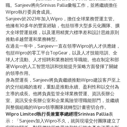
職。Sanjeev將向Srinivas Pallia彙報工作，並將繼續擔任
Wipro執行委員會成員。
Sanjeev於2023年加入Wipro，擔任全球業務營運主管。
他擁有30多年的豐富經驗，包括領導大型多元化團隊、擴
大全球營運規模，以及運用精實六標準差和設計思維原則
推動卓越營運和業務轉型。
在過去一年中，Sanjeev一直在領導Wipro的人才供應鏈，
包括Wipro的零工平台TopGear，以及人才技能培訓、全
球人才流動、人才招聘和業務韌性等職能。他在制定和部
署Wipro的人工智慧培訓和技能提升策略方面發揮了關鍵
的領導作用。
身為營運長，Sanjeev將負責繼續推動Wipro建設客戶至上
的交付組織的進程，重點是推動永續、盈利性和以交付為
主導的成長。他將負責監管全球業務營運、資訊長辦公
室、資訊安全長辦公室和企業風險管理職能部門，並繼續
與整個組織的Wipro領導團隊就轉型計畫密切合作。
Wipro Limited執行長兼董事總經理Srinivas Pallia
表
示：「Sanjeev加入Wipro不久，就與現場交付團隊建立了