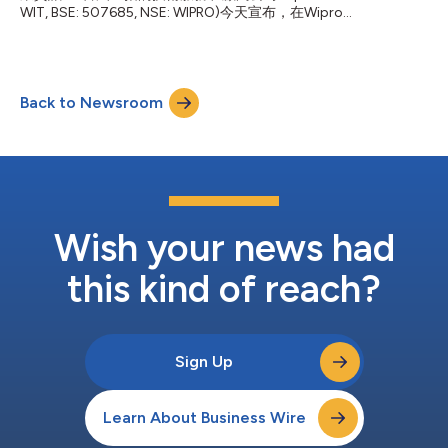
WIT, BSE: 507685, NSE: WIPRO)今天宣布，在Wipro
業工程研究與開發 (ER&D) 服務給來自軟體及網際網路、半導體、
VisionEDGE+中擴展以零售為重點的功能。此增強型產品是與
汽車、製造和傳訊等產業的客戶。 Srikumar將在新職上繼續擴大
Cisco和AT&T合作開發，並利用了Amazon Web Services
並加強Wipro的工程實力。他也將負責為Wipro的工程研究與開發
(AWS)，是旨在釋放零售媒體網路全部潛力的綜合零售轉型平台。
服務業務...
根據美國零售基金會(National Retail Foundation)的資料，80%的
Back to Newsroom
購物仍然發生在實體店內，這為品牌和零售商提供了與消費者建立
連結的關鍵接觸點。體認到這一潛力後，Wipro VisionEDGE+為零
售商和品牌商提供了功能強大、可衡量的全通路平台，使他們現有
的數位策略如虎添翼。 該產品允許零售商： 強化客戶體驗，透過
互動顯示幕提供個人化建議和導航協助。 推動收入成長，為品牌
提供程式化廣告，並透過數位終端實現輔助銷售。 集中控制和操
作，促進跨多平台的順暢內容追蹤，同時實現可擴展性。 建立全
通路平台，顧客可以透過「無盡...
Wish your news had
this kind of reach?
Sign Up
Learn About Business Wire