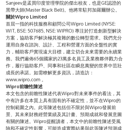
Sanjeev是孟買印度管理學院的傑出校友，也是GE認證的
黑帶大師(Master Black Belt)。他將常駐邦加羅爾辦公。
關於Wipro Limited
首屈一指的科技服務和顧問公司Wipro Limited (NYSE:
WIT, BSE: 507685, NSE: WIPRO) 專注於打造創新型解決
方案，協助客戶解決極其複雜的數位轉型需求。我們充分
運用自身在諮詢、設計、工程和營運方面的全盤性的實
力，輔助客戶實現遠大目標，建立切合未來需要的永續業
務。我們遍佈65個國家的23萬多名員工及業務夥伴戮力合
作，履行協助客戶、同事和社區在瞬息萬變的世界中茁壯
成長的承諾。如需瞭解更多資訊，請造訪：
www.wipro.com
。
Wipro前瞻性陳述
本文包含的前瞻性陳述代表Wipro對未來事件的看法，其
中有許多在本質上具有固有的不確定性，並不在Wipro的
控制範圍之內。此等陳述包括但不限於與Wipro發展前
景、其未來財務經營業績及其計畫、預期成就和發展意圖
有關的陳述。Wipro提醒讀者，本文中的前瞻性陳述受風
險和不確定性影響，可能造成實際結果與此等陳述預測成