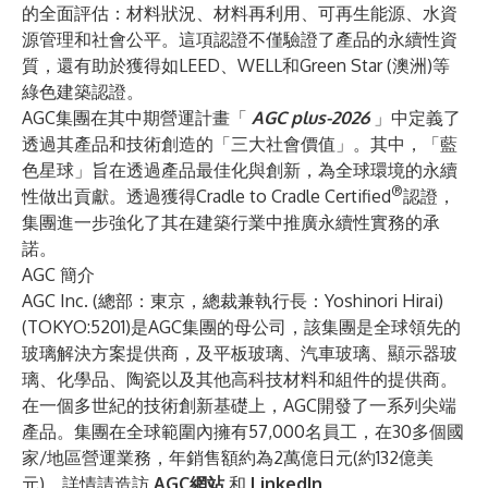
的全面評估：材料狀況、材料再利用、可再生能源、水資
源管理和社會公平。這項認證不僅驗證了產品的永續性資
質，還有助於獲得如LEED、WELL和Green Star (澳洲)等
綠色建築認證。
AGC集團在其中期營運計畫「
AGC plus-2026
」中定義了
透過其產品和技術創造的「三大社會價值」。其中，「藍
色星球」旨在透過產品最佳化與創新，為全球環境的永續
®
性做出貢獻。透過獲得Cradle to Cradle Certified
認證，
集團進一步強化了其在建築行業中推廣永續性實務的承
諾。
AGC 簡介
AGC Inc. (總部：東京，總裁兼執行長：Yoshinori Hirai)
(TOKYO:5201)是AGC集團的母公司，該集團是全球領先的
玻璃解決方案提供商，及平板玻璃、汽車玻璃、顯示器玻
璃、化學品、陶瓷以及其他高科技材料和組件的提供商。
在一個多世紀的技術創新基礎上，AGC開發了一系列尖端
產品。集團在全球範圍內擁有57,000名員工，在30多個國
家/地區營運業務，年銷售額約為2萬億日元(約132億美
元)。詳情請造訪
AGC網站
和
LinkedIn
。