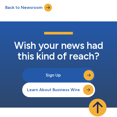
準類別對集團的浮法和鍍膜玻璃產品系列進行了全面評估：材料健
Back to Newsroom
康、材料再利用、再生能源、水資源管理和社會公平。該認證不僅
印證了產品的永續特性，還對獲得LEED、WELL和Green Star（澳
洲）等綠色建築認證起到了促進作用。 AGC Group在中期經營計
畫AGC plus-2026中定義了將透過其產品和技術創造的「三大社會
價值」。其中，「藍色星球」旨在透過產品最佳化和創新，為全球
環境的永續發展貢獻力量。我們驕傲地宣布，我們的浮法和鍍膜玻
璃產品系列現已獲得Cradle to Cradle認證®*2，並曾於2022年獲
得環...
Wish your news had
this kind of reach?
Sign Up
Learn About Business Wire