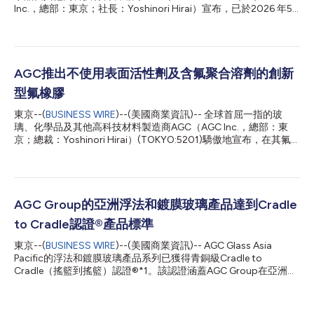
Inc.，總部：東京；社長：Yoshinori Hirai）宣布，已於2026 年5
月完成AFLAS™ FFKM的氟系原料之UL 2809*2的第三方驗證*1。
該第三方驗證確認，在質量平衡方法*3下的回收成分分配中，分配
至AFLAS™ FFKM的氟含量有100%*4認列為再生螢石（以下簡稱
「循環再生螢石」）。此項成果在氟橡膠材料的再生材料應用方
面，達到了業界領先的水平*5。 AFLAS™ FFKM是一種工業用彈性
AGC推出不使用表面活性劑及含氟聚合溶劑的創新
體，在氟橡膠中具備最高水平的耐化學性、耐熱性及耐電漿性，被
型氟橡膠
廣泛應用於諸多領域，特別是半導體製造產業。其在嚴苛條件下抗
劣化的特性，使其非常適合用於需要高可靠性與耐用性的密封材料
東京--(
BUSINESS WIRE
)--(美國商業資訊)-- 全球首屈一指的玻
和O型環應用中。 AGC Group一直致力於回收自身工廠所產生的
璃、化學品及其他高科技材料製造商AGC（AGC Inc.，總部：東
廢棄物，並將其作為「循環再生螢石」利用於氟系產品中。2025
京；總裁：Yoshinori Hirai）(TOKYO:5201)驕傲地宣布，在其氟
年，AGC Group成為全球首家完成Fluon™ PTFE基於UL 2809第三
橡膠「AFLAS™ FFKM」系列中推出不使用表面活性劑及含氟聚合
方驗證的企業。隨著本次驗證的完成，AGC Group已...
溶劑的品級——SF級（以下簡稱「該產品」）。這款新研發的產
品在生產過程中完全不使用任何表面活性劑*1或含氟聚合溶劑*2。
該產品擁有與傳統產品相當的高性能，同時滿足了市場對生產過程
中不使用表面活性劑或含氟聚合溶劑的氟橡膠與日俱增的需求。這
AGC Group的亞洲浮法和鍍膜玻璃產品達到Cradle
是透過AGC創新的專有聚合物製造技術（無表面活性劑及無氟溶劑
to Cradle認證®產品標準
技術，以下簡稱「該技術」）得以實現。該技術初期將應用於耐高
溫型FFKM氟橡膠，並為用於半導體製造裝置的「AFLAS™ FFKM」
東京--(
BUSINESS WIRE
)--(美國商業資訊)-- AGC Glass Asia
系列新增品級。該新型品級已於本月開始商業供應。我們計畫將該
Pacific的浮法和鍍膜玻璃產品系列已獲得青銅級Cradle to
技術擴充至其他類型的FFKM氟橡膠，並逐步推出這些新型產品，
Cradle（搖籃到搖籃）認證®*1。該認證涵蓋AGC Group在亞洲的
做為「AFLAS™ FFKM」系列的一部分。 「AFLAS™ FFKM」系列是
兩家公司PT Asahimas Flat Glass Tbk和AGC Float Glass
一種工業用彈性體，在氟橡膠中具有頂尖的耐化學性、耐熱性和耐
(Thailand) Plc.製造的浮法和鍍膜玻璃產品，並建立在Mirox MNGE
等離子體性。其卓越性能使其...
產品系列獲得的現有認證基礎之上。 認證方根據五個關鍵評估標